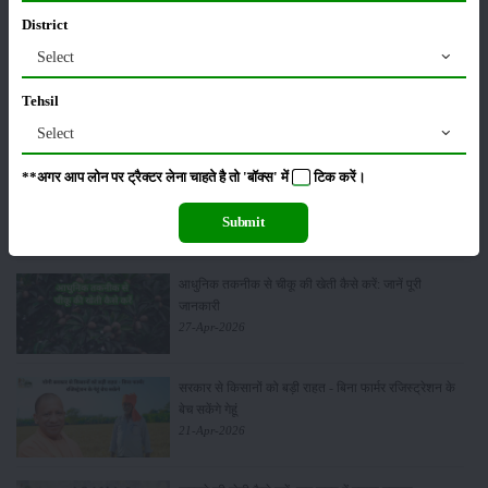
17-May-2026
District
Select
हींग की खेती कैसे करें: होंगी लाखों रुपए की कमाई
06-May-2026
Tehsil
Select
**अगर आप लोन पर ट्रैक्टर लेना चाहते है तो 'बॉक्स' में
टिक
करें।
बंजर जमीन में अश्वगंधा की खेती कैसे करें: सही तरीका, समय
और उन्नत तकनीकें
Submit
03-May-2026
आधुनिक तकनीक से चीकू की खेती कैसे करें: जानें पूरी
जानकारी
27-Apr-2026
सरकार से किसानों को बड़ी राहत - बिना फार्मर रजिस्ट्रेशन के
बेच सकेंगे गेहूं
21-Apr-2026