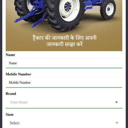
सम्पादकीय
अन्य
पूसा बासमती 1882: सूखे में भी बेहतरीन उत्पादन देने वाली
भारत की पहली सूखा-सहिष्णु बासमती किस्म
22-Jun-2026
Name
करेले की खेती कैसे करें: होगी लाखों रुपए की कमाई
29-May-2026
Mobile Number
Brand
सीताफल की खेती कैसे करें: होगी लाखों रुपए की कमाई
21-May-2026
State
ग्वार की खेती कैसे करें: जानें खेती का सही समय और उन्नत
Select
किस्में