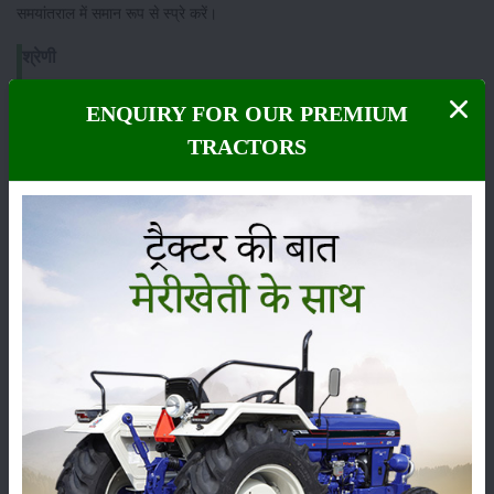
समयांतराल में समान रूप से स्प्रे करें।
श्रेणी
ENQUIRY FOR OUR PREMIUM
TRACTORS
फसल
भंडारण
कीटनाशक
पशुपालन
कृषि यंत्र
समाचार