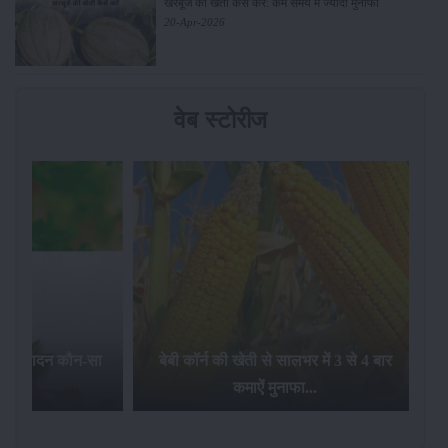
खरबूजे की खेती कैसे करें: कम समय में ज्यादा मुनाफा
20-Apr-2026
वेब स्टोरीज
का उत्पादन कौन-सा
बेबी कॉर्न की खेती से सालभर में 3 से 4 बार
है...
कमाऐं मुनाफा...