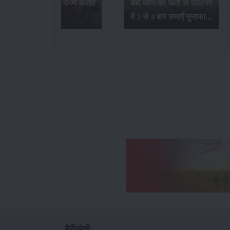
उत्पादन कौन-सा राज्य करता
बेबी कॉर्न की खेती से सालभर
है...
में 3 से 4 बार कमाऐं मुनाफा...
मेरीखेती