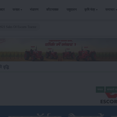
ैक्टर
फसल
भंडारण
कीटनाशक
पशुपालन
कृषि यंत्र
समाचार
2021 Sales Of Escorts Tractor
वृद्धि
फसल
बागवानी 