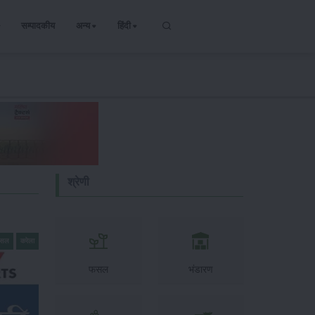
सम्पादकीय
अन्य
हिंदी
श्रेणी
फसल
करेला
फसल
भंडारण