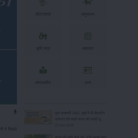
कीटनाशक
पशुपालन
कृषि यंत्र
समाचार
सम्पादकीय
अन्य
पूसा बासमती 1882: सूखे में भी बेहतरीन
उत्पादन देने वाली भारत की पहली सूखा-
सहिष्णु बासमती किस्म
22-Jun-2026
नी ने पिछले
करेले की खेती कैसे करें: होगी लाखों रुपए