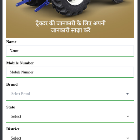
फसल
भंडारण
Name
कीटनाशक
पशुपालन
Mobile Number
Brand
कृषि यंत्र
समाचार
State
Select
सम्पादकीय
अन्य
District
Select