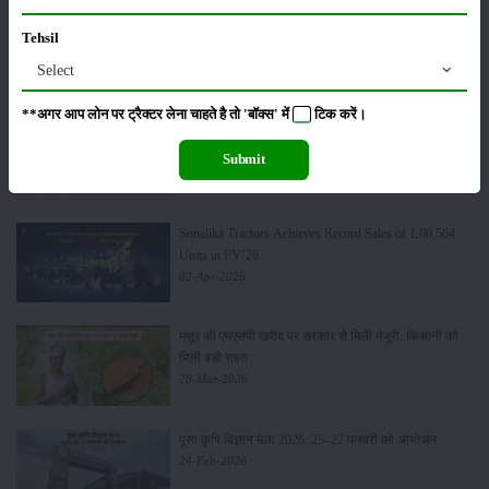
लाड़ली बहना योजना की 36वीं किस्त जारी, करोड़ों महिलाओं के
Tehsil
खातों में पहुंचे 1500 रुपये
Select
16-May-2026
**अगर आप लोन पर ट्रैक्टर लेना चाहते है तो 'बॉक्स' में
टिक
करें।
ट्रैक्टर बिक्री में महिंद्रा ने अप्रैल 2026 में दर्ज की 20% से
अधिक वृद्धि
Submit
01-May-2026
Sonalika Tractors Achieves Record Sales of 1,80,504
Units in FY’26
02-Apr-2026
मसूर की एमएसपी खरीद पर सरकार से मिली मंजूरी: किसानों को
मिली बड़ी राहत
28-Mar-2026
पूसा कृषि विज्ञान मेला 2026: 25–27 फरवरी को आयोजन
24-Feb-2026