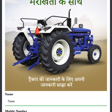
फसल
भंडारण
कीटनाशक
पशुपालन
कृषि यंत्र
समाचार
Name
सम्पादकीय
अन्य
Mobile Number