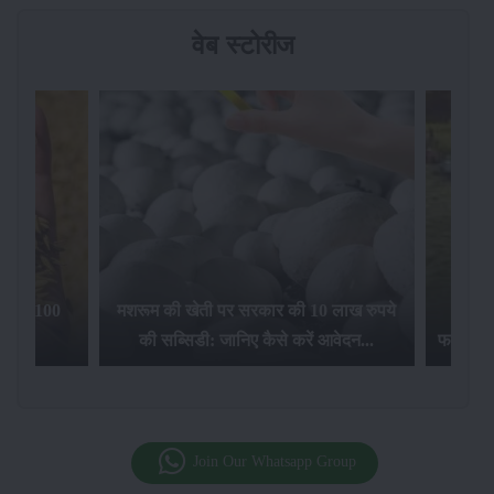
वेब स्टोरीज
िलेगा 100
मशरूम की खेती पर सरकार की 10 लाख रुपये
की सब्सिडी: जानिए कैसे करें आवेदन...
फसल बीम
Join Our Whatsapp Group