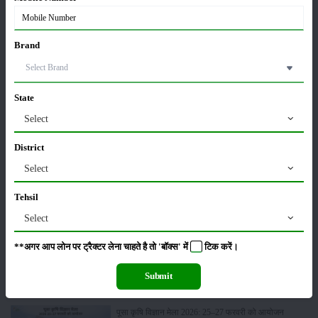
लाड़ली बहना योजना की 36वीं किस्त जारी, करोड़ों महिलाओं के
Brand
खातों में पहुंचे 1500 रुपये
16-May-2026
State
ट्रैक्टर बिक्री में महिंद्रा ने अप्रैल 2026 में दर्ज की 20% से
Select
अधिक वृद्धि
01-May-2026
District
Select
Sonalika Tractors Achieves Record Sales of 1,80,504
Units in FY’26
Tehsil
02-Apr-2026
Select
मसूर की एमएसपी खरीद पर सरकार से मिली मंजूरी: किसानों को
**अगर आप लोन पर ट्रैक्टर लेना चाहते है तो 'बॉक्स' में
टिक
करें।
मिली बड़ी राहत
28-Mar-2026
Submit
पूसा कृषि विज्ञान मेला 2026: 25–27 फरवरी को आयोजन