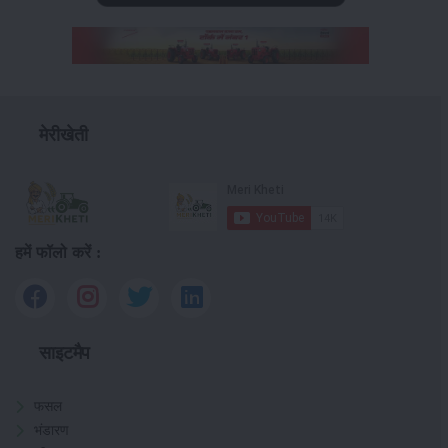
मेरीखेती
हमें फॉलो करें :
साइटमैप
फसल
भंडारण