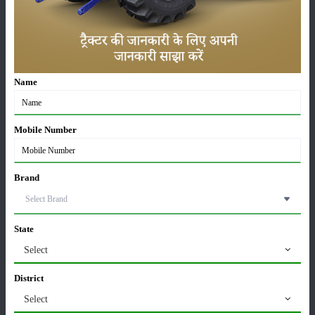
खातों में पहुंचे 1500 रुपये
16-May-2026
ट्रैक्टर बिक्री में महिंद्रा ने अप्रैल 2026 में दर्ज की 20% से
अधिक वृद्धि
Name
01-May-2026
Sonalika Tractors Achieves Record Sales of 1,80,504
Mobile Number
Units in FY’26
02-Apr-2026
Brand
मसूर की एमएसपी खरीद पर सरकार से मिली मंजूरी: किसानों को
मिली बड़ी राहत
28-Mar-2026
State
Select
पूसा कृषि विज्ञान मेला 2026: 25–27 फरवरी को आयोजन
24-Feb-2026
District
Select