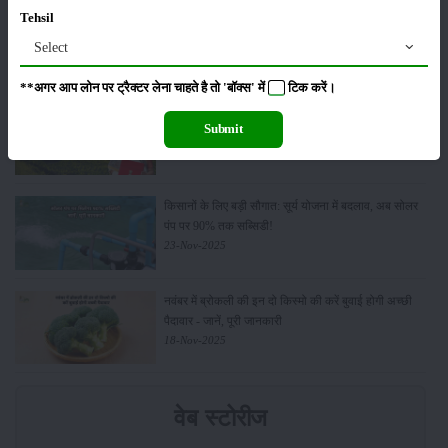
किसान क्रेडिट कार्ड (KCC) में बड़े सुधार की तैयारी: RBI की
Tehsil
नई पहल से किसानों को मिलेगा फायदा
Select
13-Feb-2026
**अगर आप लोन पर ट्रैक्टर लेना चाहते है तो 'बॉक्स' में
टिक
करें।
Budget 2026: ‘भारत विस्तार’ से कृषि में डिजिटल और AI
Submit
क्रांति की शुरुआत
01-Feb-2026
किसानों के लिए बड़ी सौगात: सूर्य योजना में बदलाव, अब सोलर
पंप पर 90% तक सब्सिडी!
23-Nov-2025
नवंबर में ब्रोकली की इन दो किस्मो की करें बुवाई होगी अच्छी
पैदावार - जानें, पूरी जानकारी
18-Nov-2025
वेब स्टोरीज