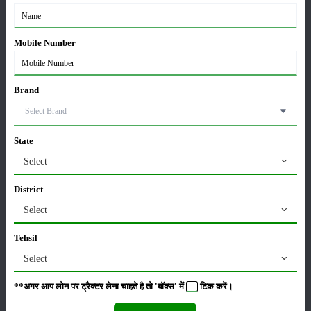
कृषि यंत्र
समाचार
Mobile Number
सम्पादकीय
अन्य
Brand
Ley farming - आगामी फसलों के लिए नाइट्रोजन सामग्री में
State
सुधार
Select
15-Apr-2025
District
मृदा परीक्षण क्या है? जानिए सम्पूर्ण जानकारी
Select
12-Mar-2025
Tehsil
Select
वर्मी कम्पोस्ट बनाने की विधि | केंचुओं से जैविक खाद कैसे बनाएं
08-Jan-2025
**अगर आप लोन पर ट्रैक्टर लेना चाहते है तो 'बॉक्स' में
टिक
करें।