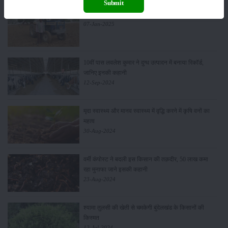
Submit
सफल किसान देवेंद्र पाठक ने कृषि क्षेत्र में मिसाल कायम की
07-Jan-2025
10वीं पास लवलेश कुमार ने दुग्ध उत्पादन में बनाया रिकॉर्ड,
जानिए इनकी कहानी
12-Sep-2024
मृदा स्वास्थ्य और मानव स्वास्थ्य में वृद्धि करने में कृषि वनों का
महत्व
30-Aug-2024
वर्मी कंपोस्ट ने बदली इस किसान की तक़दीर, 50 लाख कमा
रहा मुनाफा जाने इसकी कहानी
23-Aug-2024
श्यामा तुलसी की खेती से चमकेगी बुंदेलखंड के किसानों की
किस्मत
12-Jul-2024