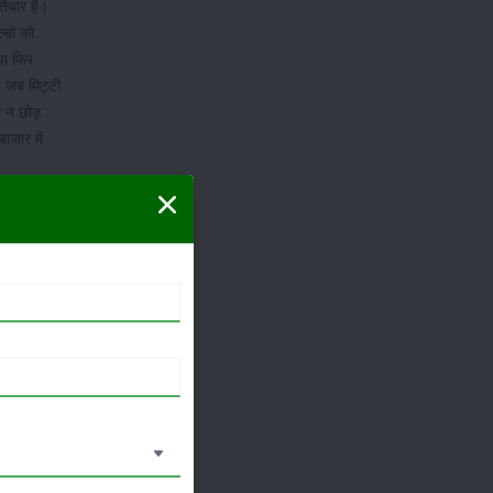
तैयार है।
बों को
या फिर
प जब मिट्टी
ी न छोड़
ाजार में
आलू देश