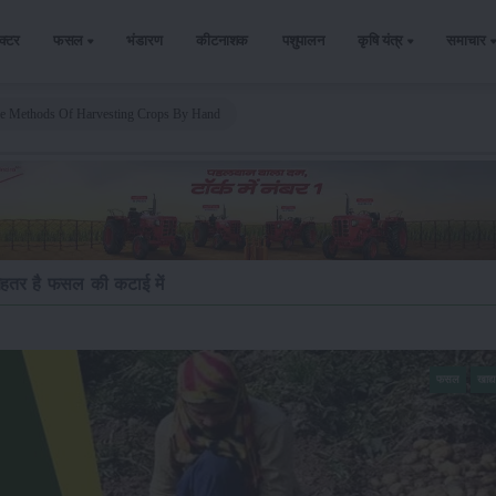
ैक्टर
फसल
भंडारण
कीटनाशक
पशुपालन
कृषि यंत्र
समाचार
re Methods Of Harvesting Crops By Hand
ेहतर है फसल की कटाई में
फसल
खाद