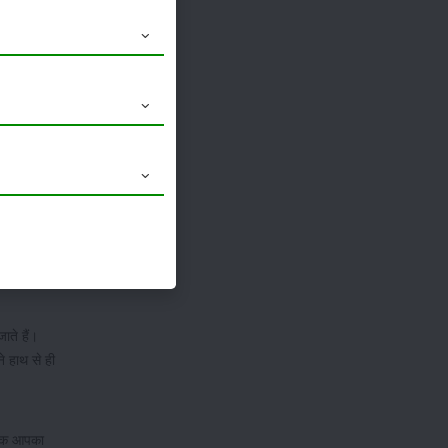
 आलू आपको
ाते हैं।
े हाथ से ही
ई तक आपका