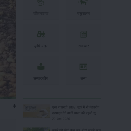
कीटनाशक
पशुपालन
कृषि यंत्र
समाचार
सम्पादकीय
अन्य
पूसा बासमती 1882: सूखे में भी बेहतरीन
उत्पादन देने वाली भारत की पहली सूखा-
सहिष्णु बासमती किस्म
22-Jun-2026
करेले की खेती कैसे करें: होगी लाखों रुपए