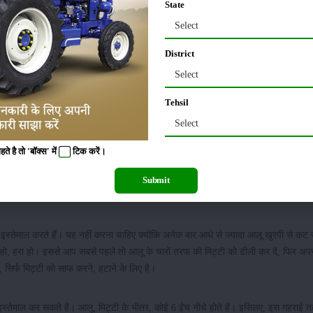
State
Select
District
Select
Tehsil
Select
 है तो 'बॉक्स' में
टिक
करें।
ों में मिलते हैं। सफेद और लाल। एक तीसरा रंग भी हैं। धूसर। मटमैला धूसर रंग। इस किस्म के
Submit
्तेमाल करते हैं। यह नहीं करना चाहिए क्योंकि अनेक बार आधे से ज्यादा आलू खुरपी से कट ज
नया हो, हरा हो। इससे आप सबसे पहले तो आलू के चारों तरफ की मिट्टी को ढीली कर दें, फिर अपन
सिर्फ मिट्टी को साफ करने, हटाने के लिए है।
का इस्तेमाल कर सकते हैं। आलू, मिट्टी के भीतर, कोई 6 ईंच नीचे होते हैं। इसिलए, इस गहरा