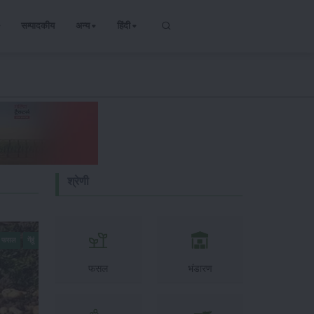
सम्पादकीय
अन्य
हिंदी
श्रेणी
्य फसल
गेंहूं
फसल
भंडारण