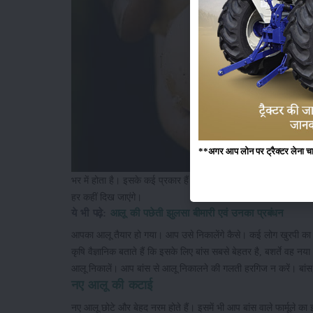
**अगर आप लोन पर ट्रैक्टर लेना चाहते
भर में होता है। इसके कई प्रकार हैं। अधिकांश स्थानों पर आलू दो रंग
हर कहीं दिख जाएंगे।
ये भी पढ़े:
आलू की पछेती झुलसा बीमारी एवं उनका प्रबंधन
आपका आलू तैयार हो गया। आप उसे निकालेंगे कैसे। कई लोग खुरपी का इस
कृषि वैज्ञानिक बताते हैं कि इसके लिए बांस सबसे बेहतर है, बशर्ते वह 
आलू निकालें। आप बांस से आलू निकालने की गलती हरगिज न करें। बांस, 
नए आलू की कटाई
नए आलू छोटे और बेहद नरम होते हैं। इसमें भी आप बांस वाले फार्मूले 