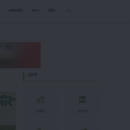
सम्पादकीय
अन्य
हिंदी
श्रेणी
न-समाचार
फसल
भंडारण