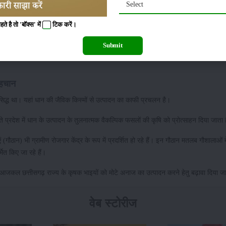
Select
न का उत्पादन किया करते हैं। चौथे स्थान पर आंध्र प्रदेश, पांचवे पर उड़ीसा, छठे स्थान पर त
 है तो 'बॉक्स' में
टिक
करें।
बिहार एवं दसवें स्थान पर असम है।
Submit
्यादा अनुकूल है। यही वजह है, कि इन राज्यों के किसान न्यूनतम एक सीजन में तो
धान की फसल
पहचान
्रसिद्ध था। यहां धान की जैविक किस्मों से उत्पादन का काफी प्रचलन है।
स्ते प्रदेश में धान के उत्पादन के तुलनात्मक वैकल्पिक फसलों की कृषि को प्रोत्साहन दिया जाता
ठान) भी ग्रामीण रोजगार केंद्र के रूप में प्रदर्शित हो रहे हैं। इन गौठान मतलब गौशालाओं मे
मित किए जा रहे हैं।
 आजकल छत्तीसगढ़ राज्य के कृषक भाइयों को मोटे अनाज का उत्पादन करने हेतु बढ़ावा दिया जा
वेब स्टोरीज