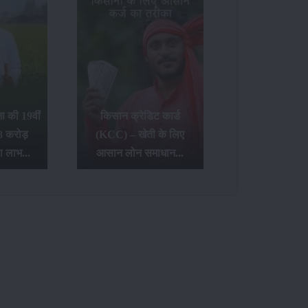
 की 19वीं
किसान क्रेडिट कार्ड
8 करोड़
(KCC) – खेती के लिए
ा लाभ...
आसान लोन समाधान...