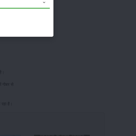
ेलंगाना,
का
 है।
ं गोबर से
 रहा है।