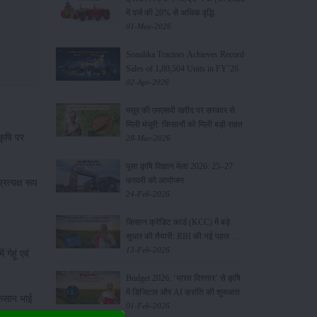
में दर्ज की 20% से अधिक वृद्धि
01-May-2026
Sonalika Tractors Achieves Record
Sales of 1,80,504 Units in FY’26
02-Apr-2026
मसूर की एमएसपी खरीद पर सरकार से
मिली मंजूरी: किसानों को मिली बड़ी राहत
कृषि पर
28-Mar-2026
पूसा कृषि विज्ञान मेला 2026: 25–27
फरवरी को आयोजन
त्यक्ष रूप
24-Feb-2026
किसान क्रेडिट कार्ड (KCC) में बड़े
सुधार की तैयारी: RBI की नई पहल से
किसानों को मिलेगा फायदा
13-Feb-2026
गेहूं एवं
Budget 2026: ‘भारत विस्तार’ से कृषि
में डिजिटल और AI क्रांति की शुरुआत
िसान भाई
01-Feb-2026