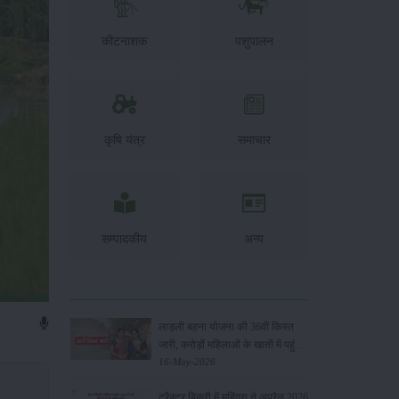
कीटनाशक
पशुपालन
कृषि यंत्र
समाचार
सम्पादकीय
अन्य
लाड़ली बहना योजना की 36वीं किस्त
जारी, करोड़ों महिलाओं के खातों में पहुंचे
1500 रुपये
16-May-2026
ट्रैक्टर बिक्री में महिंद्रा ने अप्रैल 2026