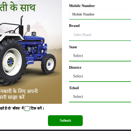
कर अच्छा मुनाफा अर्जित कर रहे हैं। उन्होंने आगे बताया कि दिल्ली में उनकी काफी बड़ी मार्क
Mobile Number
Brand
ें रसायनों का बिल्कुल भी उपयोग नहीं करते हैं। वह स्वयं ही अपने खेत में प्राकृतिक खाद तैयार
State
हैं, जो फसल की पैदावार के लिए बेहद महत्वपूर्ण होती है। अगर जमीन की उर्वरता अच्छी होगी, तो
Select
।
District
Select
हमसे प्रभावित हुए और वे भी हमारी तरह खेती करना चाहते थे, जिसके लिए हमने युवाओं को प्रश
Tehsil
Select
ं को प्रचलन में ला ११ नेशनल अवार्ड हासिल किये
 है तो 'बॉक्स' में
टिक
करें।
ाब एक जगह पर देने के लिए मैंने एक यूट्यूब चैनल की शुरुआत की। जिस पर लोग सवाल पूछते
ारा सोशल मीडिया मजबूत होता गया।
Submit