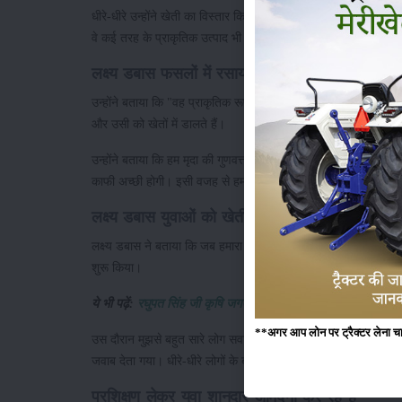
धीरे-धीरे उन्होंने खेती का विस्तार किया और आज वे सफल तरीके से खेती 
वे कई तरह के प्राकृतिक उत्पाद भी बेच रहे हैं।
लक्ष्य डबास फसलों में रसायनों का उपयोग नहीं करते हैं
उन्होंने बताया कि "वह प्राकृतिक रूप से खेती करते हैं और अपनी फसलों म
और उसी को खेतों में डालते हैं।
उन्होंने बताया कि हम मृदा की गुणवत्ता और उर्वरता पर विशेष ध्यान देते 
काफी अच्छी होगी। इसी वजह से हम प्राकृतिक खाद का उपयोग करते हैं
लक्ष्य डबास युवाओं को खेती का प्रशिक्षण भी देते हैं
लक्ष्य डबास ने बताया कि जब हमारा काम अच्छा चल रहा था, तो कई युवा 
शुरू किया।
ये भी पढ़ें:
रघुपत सिंह जी कृषि जगत से गायब हुई ५५ से अधिक सब्जियो
**अगर आप लोन पर ट्रैक्टर लेना चाहते
उस दौरान मुझसे बहुत सारे लोग सवाल पूछते थे। उन सभी सवालों का जव
जवाब देता गया। धीरे-धीरे लोगों के बीच हमारी पहुंच बढती गई और हम
प्रशिक्षण लेकर युवा शानदार आमदनी कर रहे हैं