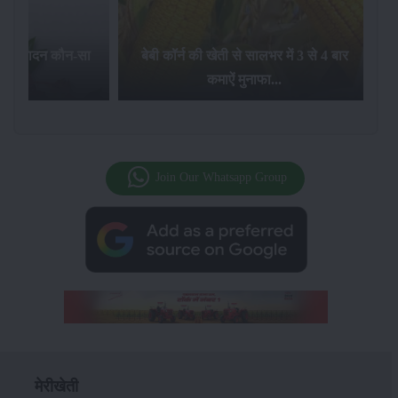
बेबी कॉर्न की खेती से सालभर में 3 से 4 बार
जलवायु परिवर्तन का गें
कमाऐं मुनाफा...
पर क्या प्रभाव
Join Our Whatsapp Group
मेरीखेती