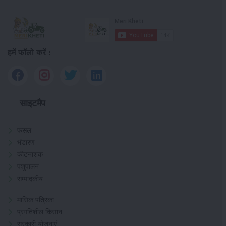
हमें फॉलो करें :
साइटमैप
फसल
भंडारण
कीटनाशक
पशुपालन
सम्पादकीय
मासिक पत्रिका
प्रगतिशील किसान
सरकारी योजनाएं