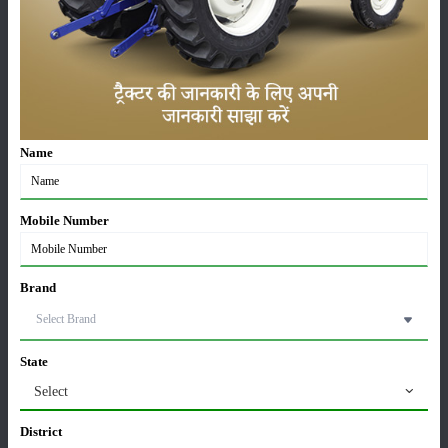
फसल
भंडारण
Name
कीटनाशक
पशुपालन
Mobile Number
Brand
कृषि यंत्र
समाचार
State
Select
सम्पादकीय
अन्य
District