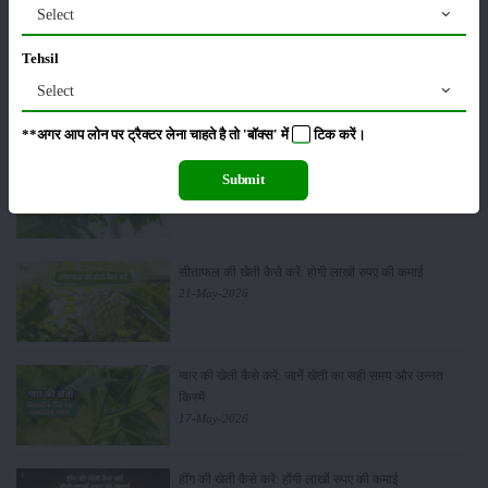
Select
Tehsil
पूसा बासमती 1882: सूखे में भी बेहतरीन उत्पादन देने वाली
भारत की पहली सूखा-सहिष्णु बासमती किस्म
Select
22-Jun-2026
**अगर आप लोन पर ट्रैक्टर लेना चाहते है तो 'बॉक्स' में
टिक
करें।
करेले की खेती कैसे करें: होगी लाखों रुपए की कमाई
Submit
29-May-2026
सीताफल की खेती कैसे करें: होगी लाखों रुपए की कमाई
21-May-2026
ग्वार की खेती कैसे करें: जानें खेती का सही समय और उन्नत
किस्में
17-May-2026
हींग की खेती कैसे करें: होंगी लाखों रुपए की कमाई