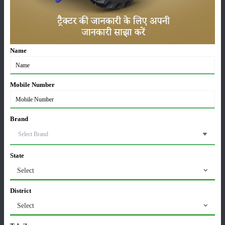
स्पासमोविन वेट बोलस: एक भरोसेमंद पेट दर्द निवारक पशु
औषधि
12-Jun-2025
Name
हाइड्रोपोनिक चारा विधि से बना सकते है पशुओं के लिए चारा
04-Jun-2025
Mobile Number
Brand
उन्नत किस्में किस तरह फसल उत्पादन में अपना बहुमूल्य
योगदान देती हैं
30-Apr-2025
State
वरिष्ठ कृषि वैज्ञानिक डॉ. एम.एल. जाट बने ICAR के नए
Select
महानिदेशक और डेयर सचिव
21-Apr-2025
District
Select
कर्ज लेकर घाटे की खेती: किसानों के लिए विनाशकारी चक्र