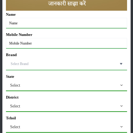
कीटनाशक
पशुपालन
Name
कृषि यंत्र
समाचार
Mobile Number
Brand
सम्पादकीय
अन्य
State
Select
पूसा बासमती 1882: सूखे में भी बेहतरीन उत्पादन देने वाली
भारत की पहली सूखा-सहिष्णु बासमती किस्म
District
22-Jun-2026
Select
करेले की खेती कैसे करें: होगी लाखों रुपए की कमाई
Tehsil
29-May-2026
Select