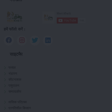
हमें फॉलो करें :
साइटमैप
फसल
भंडारण
कीटनाशक
पशुपालन
सम्पादकीय
मासिक पत्रिका
प्रगतिशील किसान