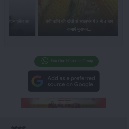
का उत्पादन कौन-सा
बेबी कॉर्न की खेती से सालभर में 3 से 4 बार
है...
कमाऐं मुनाफा...
Join Our Whatsapp Group
मेरीखेती