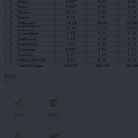
श्रेणी
फसल
भंडारण