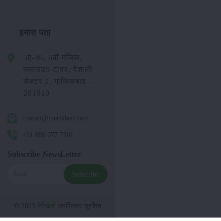
हमारा पता
5ए-46, 6वीं मंजिल,
क्लाउड9 टावर, वैशाली
सेक्टर 1, गाजियाबाद -
201010
contact@merikheti.com
+91 880 077 7501
Subscribe NewsLetter
Subscribe
© 2023
मेरीखेती
सर्वाधिकार सुरक्षित