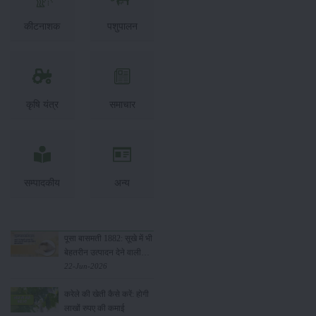
कीटनाशक
पशुपालन
कृषि यंत्र
समाचार
सम्पादकीय
अन्य
पूसा बासमती 1882: सूखे में भी
बेहतरीन उत्पादन देने वाली
भारत की पहली सूखा-सहिष्णु
22-Jun-2026
बासमती किस्म
करेले की खेती कैसे करें: होगी
लाखों रुपए की कमाई