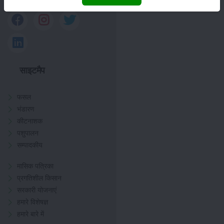
साइटमैप
फसल
भंडारण
कीटनाशक
पशुपालन
सम्पादकीय
मासिक पत्रिका
प्रगतिशील किसान
सरकारी योजनाएं
हमारे विशेषज्ञ
हमारे बारे में