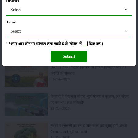
District
पूसा कृषि विज्ञान मेला 2026: 25–27 फरवरी को आयोजन
Select
24-Feb-2026
Tehsil
Select
किसान क्रेडिट कार्ड (KCC) में बड़े सुधार की तैयारी: RBI की
**अगर आप लोन पर ट्रैक्टर लेना चाहते है तो 'बॉक्स' में
टिक
करें।
नई पहल से किसानों को मिलेगा फायदा
13-Feb-2026
Submit
Budget 2026: ‘भारत विस्तार’ से कृषि में डिजिटल और AI
क्रांति की शुरुआत
01-Feb-2026
किसानों के लिए बड़ी सौगात: सूर्य योजना में बदलाव, अब सोलर
पंप पर 90% तक सब्सिडी!
23-Nov-2025
नवंबर में ब्रोकली की इन दो किस्मो की करें बुवाई होगी अच्छी
पैदावार - जानें, पूरी जानकारी
18-Nov-2025