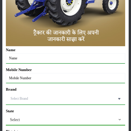
सम्पादकीय
अन्य
लाड़ली बहना योजना की 36वीं किस्त जारी, करोड़ों महिलाओं के
खातों में पहुंचे 1500 रुपये
16-May-2026
Name
ट्रैक्टर बिक्री में महिंद्रा ने अप्रैल 2026 में दर्ज की 20% से
अधिक वृद्धि
01-May-2026
Mobile Number
Sonalika Tractors Achieves Record Sales of 1,80,504
Brand
Units in FY’26
02-Apr-2026
State
मसूर की एमएसपी खरीद पर सरकार से मिली मंजूरी: किसानों को
मिली बड़ी राहत
Select
28-Mar-2026