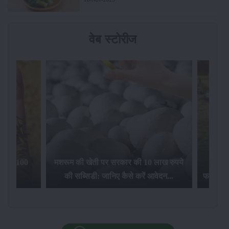
वेब स्टोरीज
िलेगा 100
मशरूम की खेती पर सरकार की 10 लाख रुपये
की सब्सिडी: जानिए कैसे करें आवेदन...
फसल बीम