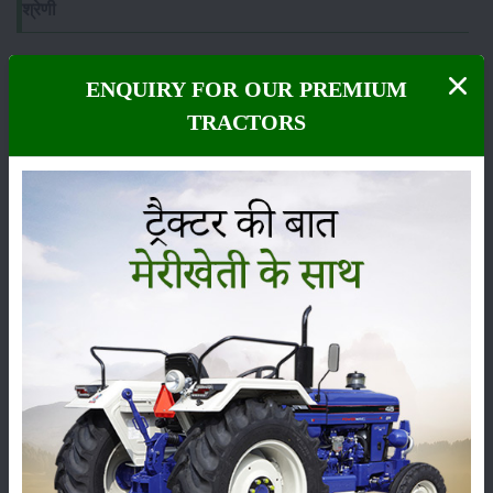
श्रेणी
ENQUIRY FOR OUR PREMIUM
TRACTORS
फसल
भंडारण
कीटनाशक
पशुपालन
कृषि यंत्र
समाचार