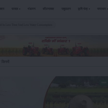
ैक्टर
फसल
भंडारण
कीटनाशक
पशुपालन
कृषि यंत्र
समाचार
ed In Less Time And Less Water Consumption
िस्में
फसल