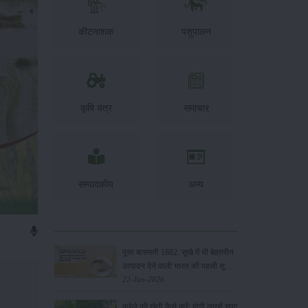
कीटनाशक
पशुपालन
कृषि यंत्र
समाचार
सम्पादकीय
अन्य
पूसा बासमती 1882: सूखे में भी बेहतरीन
उत्पादन देने वाली भारत की पहली सूखा-
सहिष्णु बासमती किस्म
22-Jun-2026
करेले की खेती कैसे करें: होगी लाखों रुपए