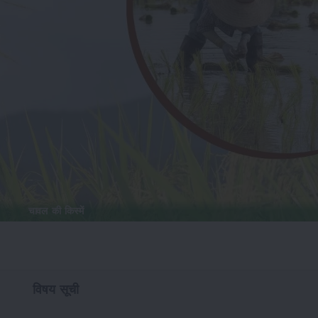
चावल की किस्में
विषय सूची