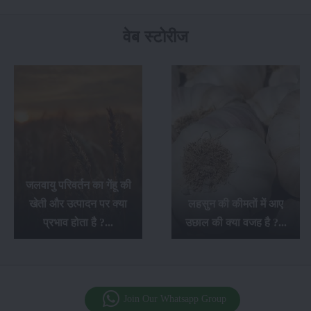
वेब स्टोरीज
जलवायु परिवर्तन का गेंहू की
खेती और उत्पादन पर क्या
लहसुन की कीमतों में आए
प्रभाव होता है ?...
उछाल की क्या वजह है ?...
Join Our Whatsapp Group