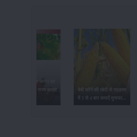
भारत में सर्वाधिक अनार का
उत्पादन कौन-सा राज्य करता
बेबी कॉर्न की खेती से सालभर
है...
में 3 से 4 बार कमाऐं मुनाफा...