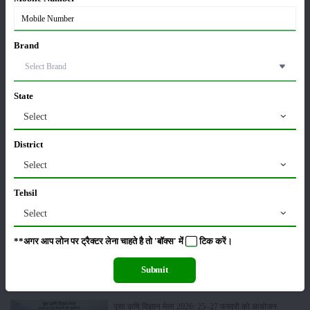
लाड़ली बहना योजना की 36वीं किस्त जारी, करोड़ों महिलाओं के
Brand
खातों में पहुंचे 1500 रुपये
16-May-2026
State
ट्रैक्टर बिक्री में महिंद्रा ने अप्रैल 2026 में दर्ज की 20% से
Select
अधिक वृद्धि
01-May-2026
District
Select
Sonalika Tractors Achieves Record Sales of 1,80,504
Units in FY’26
Tehsil
02-Apr-2026
Select
मसूर की एमएसपी खरीद पर सरकार से मिली मंजूरी: किसानों को
**अगर आप लोन पर ट्रैक्टर लेना चाहते है तो 'बॉक्स' में
टिक
करें।
मिली बड़ी राहत
28-Mar-2026
Submit
पूसा कृषि विज्ञान मेला 2026: 25–27 फरवरी को आयोजन