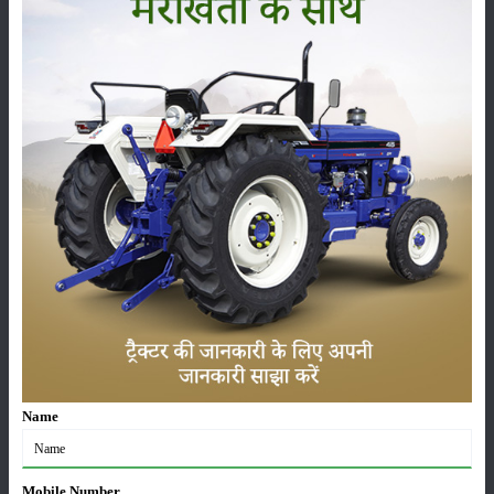
फसल
भंडारण
कीटनाशक
पशुपालन
कृषि यंत्र
समाचार
Name
सम्पादकीय
अन्य
Mobile Number