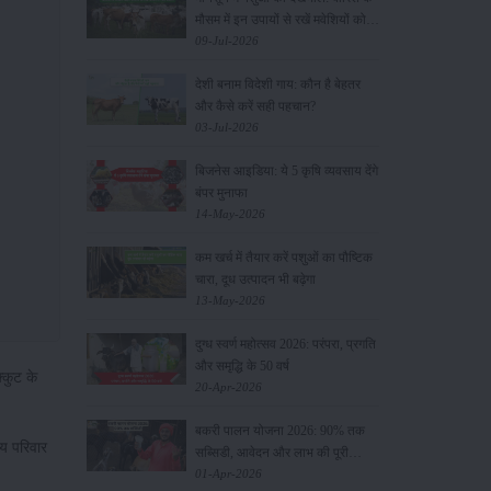
मौसम में इन उपायों से रखें मवेशियों को
स्वस्थ
09-Jul-2026
देशी बनाम विदेशी गाय: कौन है बेहतर
और कैसे करें सही पहचान?
03-Jul-2026
बिजनेस आइडिया: ये 5 कृषि व्यवसाय देंगे
बंपर मुनाफा
14-May-2026
कम खर्च में तैयार करें पशुओं का पौष्टिक
चारा, दूध उत्पादन भी बढ़ेगा
13-May-2026
दुग्ध स्वर्ण महोत्सव 2026: परंपरा, प्रगति
और समृद्धि के 50 वर्ष
्कुट के
20-Apr-2026
बकरी पालन योजना 2026: 90% तक
ाय परिवार
सब्सिडी, आवेदन और लाभ की पूरी
जानकारी
01-Apr-2026