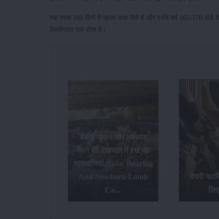
यह नस्ल 180 दिनों में पहला अंडा देती है और प्रति वर्ष 165-170 अंड
किलोग्राम तक होता है।
लन और नवजात
ेखभाल में रखे यह
ं (goat Rearing
भारत मे
wborn Lamb
डेयरी फार्मिंग शुरू करने के
बकरियों क
Ca...
लिए टिप्स...
उनक