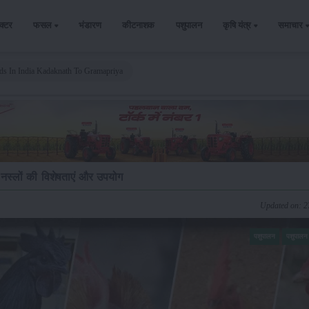
ैक्टर
फसल
भंडारण
कीटनाशक
पशुपालन
कृषि यंत्र
समाचार
ds In India Kadaknath To Gramapriya
्य नस्लों की विशेषताएं और उपयोग
Updated on: 
पशुपालन
पशुपालन