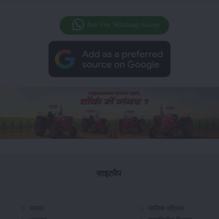
Join Our Whatsapp Group
साइटमैप
फसल
मासिक पत्रिका