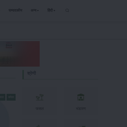
सम्पादकीय
अन्य
हिंदी
श्रेणी
फसल
करेला
फसल
भंडारण