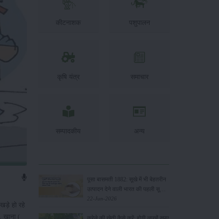
कीटनाशक
पशुपालन
कृषि यंत्र
समाचार
सम्पादकीय
अन्य
पूसा बासमती 1882: सूखे में भी बेहतरीन
उत्पादन देने वाली भारत की पहली सूखा-
सहिष्णु बासमती किस्म
22-Jun-2026
खड़े हो रहे
ा, खाना (
करेले की खेती कैसे करें: होगी लाखों रुपए