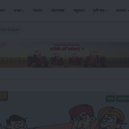
ैक्टर
फसल
भंडारण
कीटनाशक
पशुपालन
कृषि यंत्र
समाचार
 Uttar Pradesh
फसल
बागवानी 