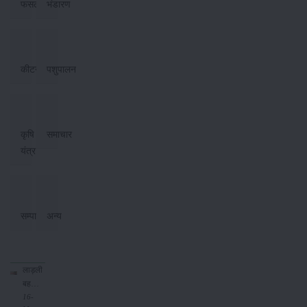
फसल
भंडारण
कीटनाशक
पशुपालन
कृषि
समाचार
यंत्र
सम्पादकीय
अन्य
लाड़ली
बहना
योजना
16-