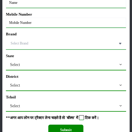
Mobile Number
हमारा
पता
Brand
5ए-46,
6वीं
State
मंजिल,
क्लाउड9
Select
टावर,
District
वैशाली
Select
सेक्टर 1,
गाजियाबाद
Tehsil
- 201010
Select
**अगर आप लोन पर ट्रैक्टर लेना चाहते है तो 'बॉक्स' में
टिक
करें।
contact@merikheti.com
Submit