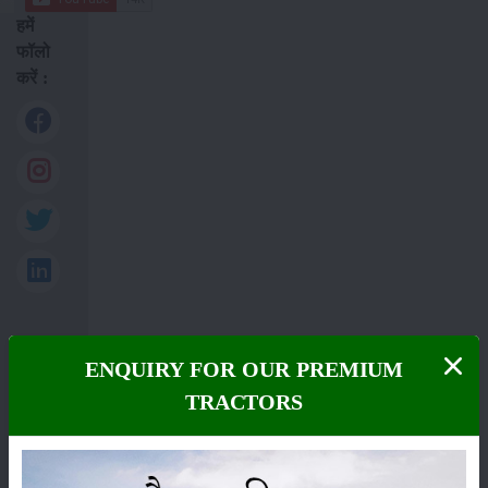
हमें
फॉलो
करें :
साइटमैप
ENQUIRY FOR OUR PREMIUM
TRACTORS
फसल
भंडारण