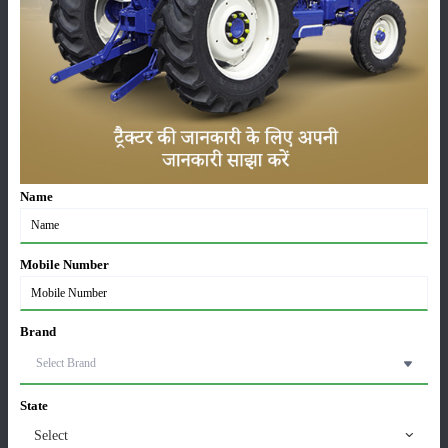
अधिक रुपए कमा सकता है।
श्रेणी
फसल
भंडारण
Name
Mobile Number
कीटनाशक
पशुपालन
Brand
State
कृषि यंत्र
समाचार
Select