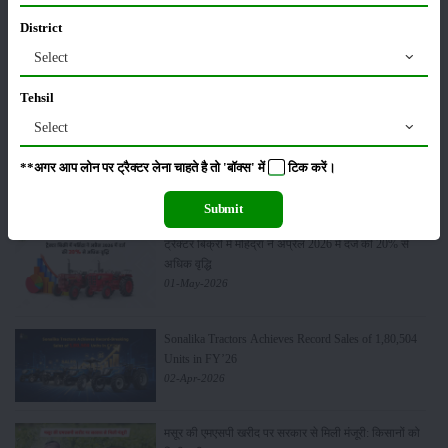
District
Select
सम्पादकीय
अन्य
Tehsil
Select
लाड़ली बहना योजना की 36वीं किस्त जारी, करोड़ों महिलाओं के
**अगर आप लोन पर ट्रैक्टर लेना चाहते है तो 'बॉक्स' में
टिक
करें।
खातों में पहुंचे 1500 रुपये
16-May-2026
Submit
ट्रैक्टर बिक्री में महिंद्रा ने अप्रैल 2026 में दर्ज की 20% से
अधिक वृद्धि
01-May-2026
Sonalika Tractors Achieves Record Sales of 1,80,504
Units in FY’26
02-Apr-2026
मसूर की एमएसपी खरीद पर सरकार से मिली मंजूरी: किसानों को