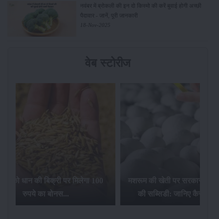
नवंबर में ब्रोकली की इन दो किस्मो की करें बुवाई होगी अच्छी
पैदावार - जानें, पूरी जानकारी
18-Nov-2025
वेब स्टोरीज
िलेगा 100
मशरूम की खेती पर सरकार की 10 लाख रुपये
की सब्सिडी: जानिए कैसे करें आवेदन...
फसल बीम