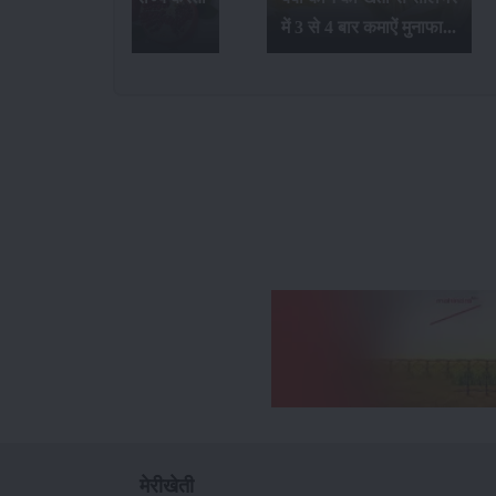
है...
में 3 से 4 बार कमाऐं मुनाफा...
मेरीखेती