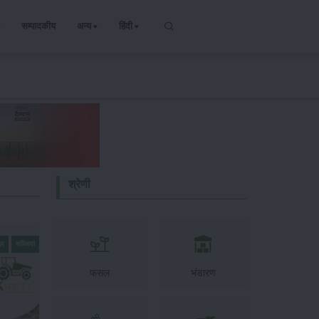
सम्पादकीय
अन्य
हिंदी
श्रेणी
सल
सब्जियां
फसल
भंडारण