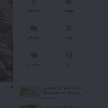
कीटनाशक
पशुपालन
कृषि यंत्र
समाचार
सम्पादकीय
अन्य
पूसा बासमती 1882: सूखे में भी बेहतरीन
उत्पादन देने वाली भारत की पहली सूखा-
सहिष्णु बासमती किस्म
22-Jun-2026
करेले की खेती कैसे करें: होगी लाखों रुपए