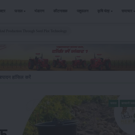
ैक्टर
फसल
भंडारण
कीटनाशक
पशुपालन
कृषि यंत्र
समाचार
 And Production Through Seed Plot Technology
त्पादन हांसिल करें
फसल
बागवानी फ