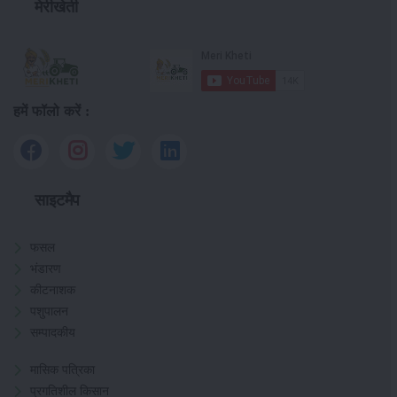
मेरीखेती
हमें फॉलो करें :
साइटमैप
फसल
भंडारण
कीटनाशक
पशुपालन
सम्पादकीय
मासिक पत्रिका
प्रगतिशील किसान