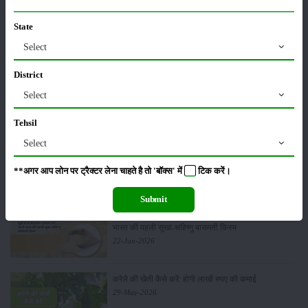
कीटनाशक
पशुपालन
State
Select
District
कृषि यंत्र
समाचार
Select
Tehsil
Select
सम्पादकीय
अन्य
**अगर आप लोन पर ट्रैक्टर लेना चाहते है तो 'बॉक्स' में
टिक
करें।
Submit
पूसा बासमती 1882: सूखे में भी बेहतरीन उत्पादन देने वाली
भारत की पहली सूखा-सहिष्णु बासमती किस्म
22-Jun-2026
करेले की खेती कैसे करें: होगी लाखों रुपए की कमाई
29-May-2026