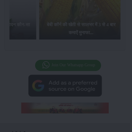
का उत्पादन कौन-सा
बेबी कॉर्न की खेती से सालभर में 3 से 4 बार
है...
कमाऐं मुनाफा...
Join Our Whatsapp Group