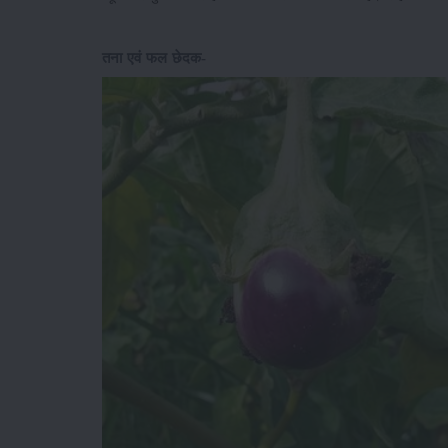
तना एवं फल छेदक-