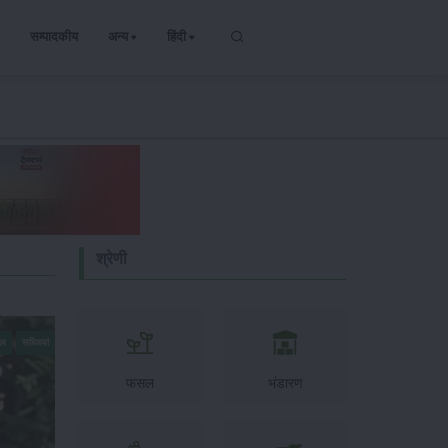
सम्पादकीय
अन्य
हिंदी
श्रेणी
सल
सब्जियां
फसल
भंडारण