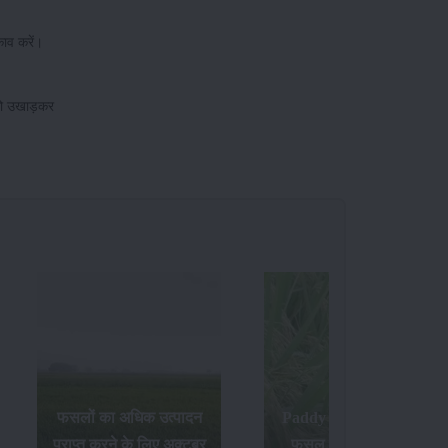
।
काव करें।
ं को उखाड़कर
Paddy Insects - धान की
फसल में लगने वाले पौध
जेनेटिकली मॉडिफाइड सरसों