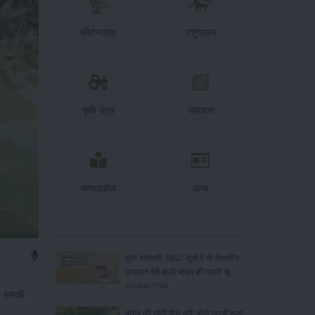
कीटनाशक
पशुपालन
कृषि यंत्र
समाचार
सम्पादकीय
अन्य
पूसा बासमती 1882: सूखे में भी बेहतरीन
उत्पादन देने वाली भारत की पहली सूखा-
सहिष्णु बासमती किस्म
22-Jun-2026
ै। इसकी
करेले की खेती कैसे करें: होगी लाखों रुपए