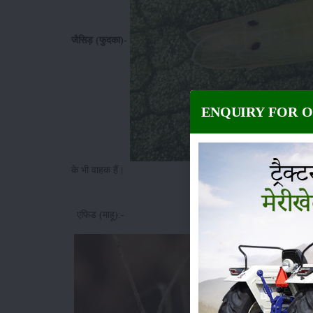
जैसिड़ (फुदका)-
ENQUIRY FOR 
के भी वाहक हैं।
एफिड (माहू):-