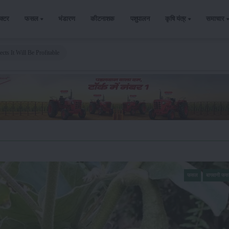
ैक्टर
फसल
भंडारण
कीटनाशक
पशुपालन
कृषि यंत्र
समाचार
cts It Will Be Profitable
फसल
बागवानी फ