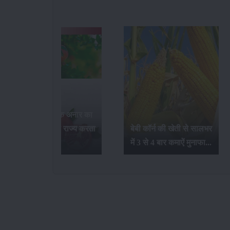
भारत में सर्वाधिक अनार का
उत्पादन कौन-सा राज्य करता
बेबी कॉर्न की खेती से सालभर
है...
में 3 से 4 बार कमाऐं मुनाफा...