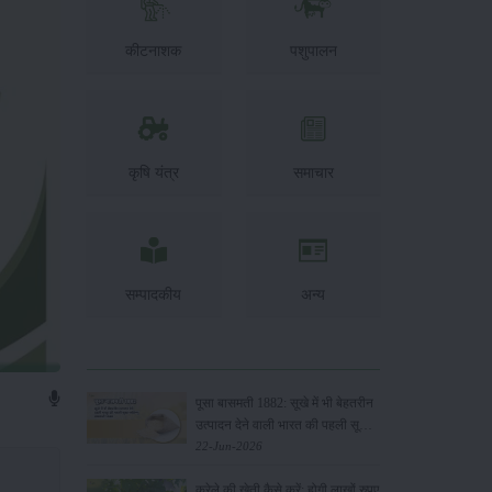
कीटनाशक
पशुपालन
कृषि यंत्र
समाचार
सम्पादकीय
अन्य
पूसा बासमती 1882: सूखे में भी बेहतरीन
उत्पादन देने वाली भारत की पहली सूखा-
सहिष्णु बासमती किस्म
22-Jun-2026
करेले की खेती कैसे करें: होगी लाखों रुपए