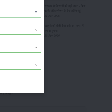
सरकार से किसानों को बड़ी राहत - बिना
फार्मर रजिस्ट्रेशन के बेच सकेंगे गेहूं
तियां कटाई
21-Apr-2026
खरबूजे की खेती कैसे करें: कम समय में
ज्यादा मुनाफा
20-Apr-2026
म और
 पत्तियों
खेती अम्लीय