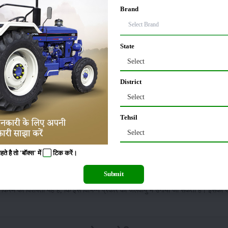
Brand
ुलायम और बिना रेशे वाली होती हैं। इस प्रजाति के पौधे काफी तेजी से बढ़ते हैं। साथ ही, पत्
State
Select
District
भी पैदा किया जा सकता है।
पालक की इस किस्म
की समस्त पत्तियाँ एक समान हरी, मोटी, मुलाय
Select
Tehsil
Select
 है तो 'बॉक्स' में
टिक
करें।
Submit
ही, इसको यहाँ संपूर्ण वर्षभर उगाया जा सकता है। इसके पौधे ऊपर की तरफ बढ़ते हैं। साथ ही,
 इस किस्म की विशेषता यह है, कि इसे विभिन्न प्रकार की जलवायु में उगाया जा सकता है। इसकी 