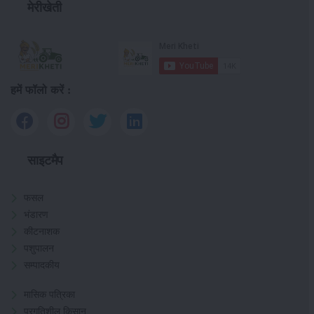
मेरीखेती
हमें फॉलो करें :
साइटमैप
फसल
भंडारण
कीटनाशक
पशुपालन
सम्पादकीय
मासिक पत्रिका
प्रगतिशील किसान