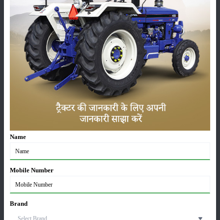
मशीनीकरण को बढ़ावा मिल रहा है।
सोनालिका के बारे में अधिक जानकारी:
सोनालिका ने द इकोनॉमिक टाइम्स द्वारा लगातार तीन साल (2017-2019), और 2018
और 2019 में एग्रीकल्चर टुडे द्वारा 'ग्लोबल इनोवेशन लीडरशिप अवार्ड' का 'आइकॉनिक
ब्रांड ऑफ द ईयर' पुरस्कार जीता है। सोनालिका के उपाध्यक्ष, श्री ए.एस. मित्तल को
BTVi द्वारा 'बिजनेस लीडर ऑफ द ईयर 2018-2019' पुरस्कार से सम्मानित किया गया
है।
श्रेणी
Name
Mobile Number
फसल
भंडारण
Brand