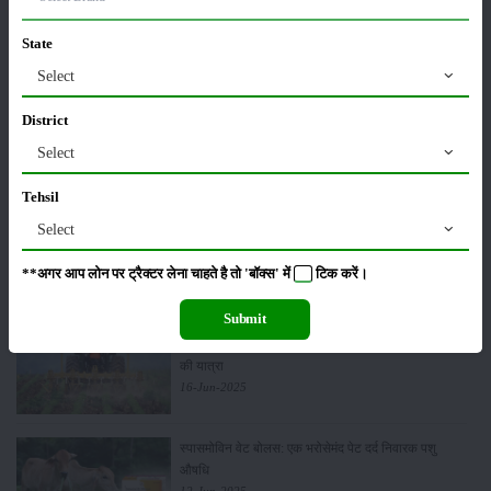
कीटनाशक
पशुपालन
State
Select
District
कृषि यंत्र
समाचार
Select
Tehsil
Select
सम्पादकीय
अन्य
**अगर आप लोन पर ट्रैक्टर लेना चाहते है तो 'बॉक्स' में
टिक
करें।
Submit
भारतीय कृषि का नया दौर: परंपराओं के साथ तकनीकी प्रगति
की यात्रा
16-Jun-2025
स्पासमोविन वेट बोलस: एक भरोसेमंद पेट दर्द निवारक पशु
औषधि
12-Jun-2025