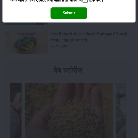
**अगर आप लोन पर ट्रैक्टर लेना चाहते है तो 'बॉक्स' में
टिक
करें।
किसानों के लिए बड़ी सौगात: सूर्य योजना में बदलाव, अब सोलर
पंप पर 90% तक सब्सिडी!
Submit
23-Nov-2025
नवंबर में ब्रोकली की इन दो किस्मो की करें बुवाई होगी अच्छी
पैदावार - जानें, पूरी जानकारी
18-Nov-2025
वेब स्टोरीज