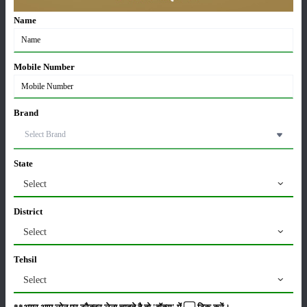
Units in FY’26
02-Apr-2026
Name
मसूर की एमएसपी खरीद पर सरकार से मिली मंजूरी: किसानों को
Mobile Number
मिली बड़ी राहत
28-Mar-2026
Brand
पूसा कृषि विज्ञान मेला 2026: 25–27 फरवरी को आयोजन
24-Feb-2026
State
Select
किसान क्रेडिट कार्ड (KCC) में बड़े सुधार की तैयारी: RBI की
नई पहल से किसानों को मिलेगा फायदा
District
13-Feb-2026
Select
Budget 2026: ‘भारत विस्तार’ से कृषि में डिजिटल और AI
Tehsil
क्रांति की शुरुआत
Select
01-Feb-2026