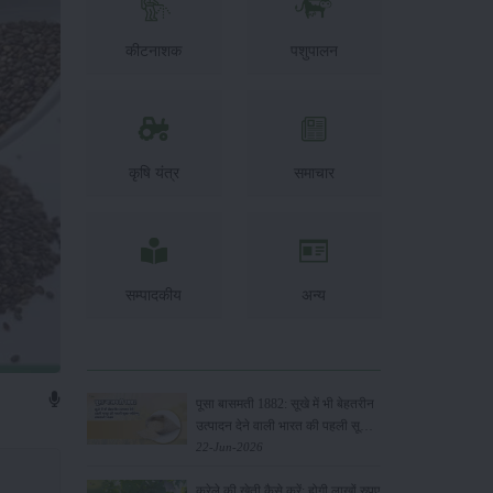
कीटनाशक
पशुपालन
कृषि यंत्र
समाचार
सम्पादकीय
अन्य
पूसा बासमती 1882: सूखे में भी बेहतरीन
उत्पादन देने वाली भारत की पहली सूखा-
सहिष्णु बासमती किस्म
22-Jun-2026
करेले की खेती कैसे करें: होगी लाखों रुपए