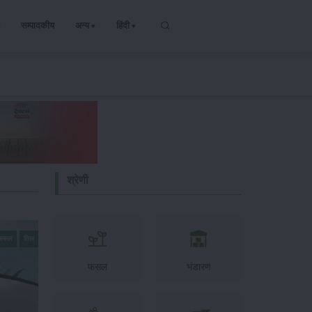
सम्पादकीय
अन्य
हिंदी
श्रेणी
 फसल
तिल
फसल
भंडारण