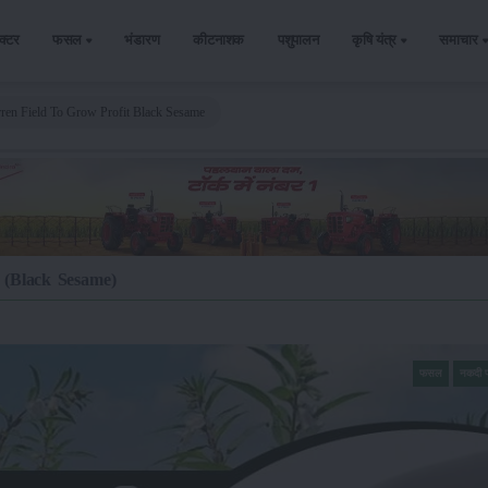
ैक्टर
फसल
भंडारण
कीटनाशक
पशुपालन
कृषि यंत्र
समाचार
ren Field To Grow Profit Black Sesame
िल (Black Sesame)
फसल
नकदी