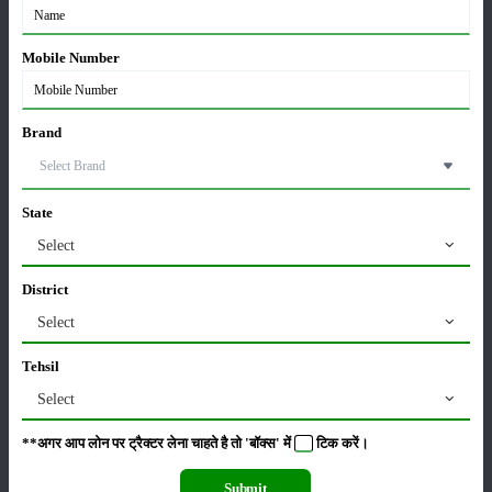
मसूर की एमएसपी खरीद पर सरकार से मिली मंजूरी: किसानों को
मिली बड़ी राहत
28-Mar-2026
Mobile Number
पूसा कृषि विज्ञान मेला 2026: 25–27 फरवरी को आयोजन
Brand
24-Feb-2026
State
किसान क्रेडिट कार्ड (KCC) में बड़े सुधार की तैयारी: RBI की
नई पहल से किसानों को मिलेगा फायदा
Select
13-Feb-2026
District
Select
Budget 2026: ‘भारत विस्तार’ से कृषि में डिजिटल और AI
क्रांति की शुरुआत
Tehsil
01-Feb-2026
Select
किसानों के लिए बड़ी सौगात: सूर्य योजना में बदलाव, अब सोलर
**अगर आप लोन पर ट्रैक्टर लेना चाहते है तो 'बॉक्स' में
टिक
करें।
पंप पर 90% तक सब्सिडी!
23-Nov-2025
Submit