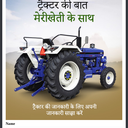
सम्पादकीय
अन्य
लाड़ली बहना योजना की 36वीं किस्त जारी, करोड़ों महिलाओं के
खातों में पहुंचे 1500 रुपये
16-May-2026
ट्रैक्टर बिक्री में महिंद्रा ने अप्रैल 2026 में दर्ज की 20% से
अधिक वृद्धि
01-May-2026
Sonalika Tractors Achieves Record Sales of 1,80,504
Units in FY’26
02-Apr-2026
Name