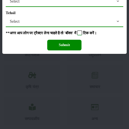
Select
Tehsil
Select
फसल
भंडारण
**अगर आप लोन पर ट्रैक्टर लेना चाहते है तो 'बॉक्स' में
टिक
करें।
Submit
कीटनाशक
पशुपालन
कृषि यंत्र
समाचार
सम्पादकीय
अन्य