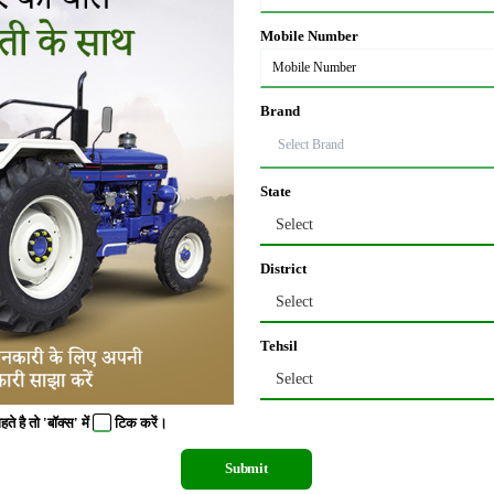
 से होता है एवं पौधों की जड़ों में पानी पंहुचता है।
Mobile Number
ों ओर अंगूठीनुमा आकार बना दिया जाता है। और एक कतार में सभी वृक्षों के घेरे एक नाली से जो
Brand
State
Select
ां पर यह विधि बहुत ही उपयुक्त रहती है। ड्रिप सिंचाई पद्धति का सिद्धांत जिस क्षेत्र में पौधो
District
 पानी देने का है। इसमें प्लास्टिक की पतली नलिकाओं में से कम दबाव द्वारा प्रवाहित किया जाता है। इन
Select
त्रा प्रतिदिन पौधे के पास की आवश्यकतानुसार रखी जाती है। इस विधि में जल की हानि कम से 
Tehsil
Select
 नियंत्रण के लिए समय-समय पर निदाई-गुड़ाई करती रहनी चाहिए।
 है तो 'बॉक्स' में
टिक
करें।
Submit
 जाना आवश्यक है। खाद एवं उर्वरक की मात्रा विशेष रूप से फल-पौधों की किस्म तथा भूमि की उर्व