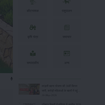
कीटनाशक
पशुपालन
कृषि यंत्र
समाचार
सम्पादकीय
अन्य
लाड़ली बहना योजना की 36वीं किस्त
जारी, करोड़ों महिलाओं के खातों में पहुंचे
1500 रुपये
16-May-2026
ट्रैक्टर बिक्री में महिंद्रा ने अप्रैल 2026