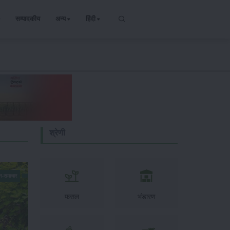
सम्पादकीय
अन्य
हिंदी
श्रेणी
न-समाचार
फसल
भंडारण