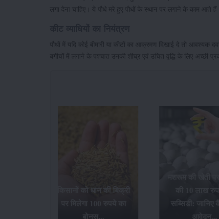
लगा देना चाहिए। ये पौधे मरे हुए पौधों के स्थान पर लगाने के काम आते हैं
कीट व्याधियों का नियंत्रण
पौधों में यदि कोई बीमारी या कीटों का आक्रमण दिखाई दे तो आवश्यक दवाईयो
बगीचों में लगाने के पश्चात उनकी शीघ्र एवं उचित वृद्धि के लिए अच्छ
मशरूम की खेती प
गन फ्रूट
किसानों को धान की बिक्री
की 10 लाख रुप
 देगी
पर मिलेगा 100 रुपये का
सब्सिडी: जानिए कै
ड़ी...
बोनस...
आवेदन...