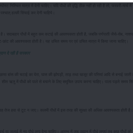
ोस्ट निश्चित मात्रा में देनी चाहिए। यदि पौधों की वृद्धि ठीक नहीं हो रही है तो, फरवरी-मार्च में
 पश्चात् हल्की सिंचाई कर देनी चाहिये।
ाती है। सदाबहार पौधों में बहुत कम कटाई की आवश्यकता होती है, जबकि पर्णपाती जैसे-सेब, नाश
 कांट-छांट की आवश्यकता होती है। यह उचित समय पर एवं उचित मात्रा में किया जाना चाहिए।
दान दे रही है सरकार
छाया बांस की चटाई का घेरा, घास की झोपड़ी, ताड़ तथा खजूर की पत्तियां आदि से बनाई जाती हैं।
। शीत ऋतु में पौधों को पाले से बचाने के लिए समुचित उपाय करना चाहिए। पाला पड़ते समय स
वह तेज हवा से टूट न जाए। कलमी पौधों में इस तरह की सुरक्षा की अधिक आवश्यकता होती है।
मार्च या जुलाई में नए पौधे लगा देना चाहिए। आरम्भ में जब उद्यान में पौधे लगाएं तब कुछ पौधों को ग