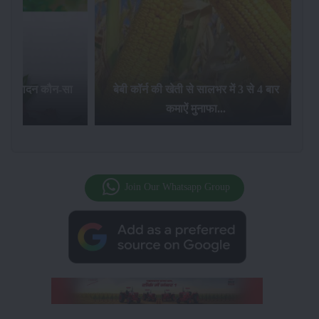
का उत्पादन कौन-सा
बेबी कॉर्न की खेती से सालभर में 3 से 4 बार
है...
कमाऐं मुनाफा...
Join Our Whatsapp Group