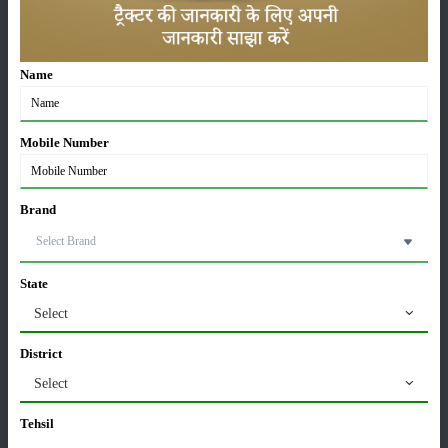
कीटनाशक
पशुपालन
Name
Mobile Number
कृषि यंत्र
समाचार
Brand
सम्पादकीय
अन्य
State
Select
पूसा बासमती 1882: सूखे में भी बेहतरीन उत्पादन देने वाली
District
भारत की पहली सूखा-सहिष्णु बासमती किस्म
Select
22-Jun-2026
Tehsil
करेले की खेती कैसे करें: होगी लाखों रुपए की कमाई