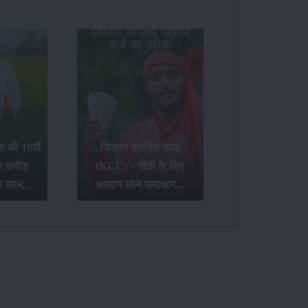
 की 19वीं
किसान क्रेडिट कार्ड
8 करोड़
(KCC) – खेती के लिए
ा लाभ...
आसान लोन समाधान...