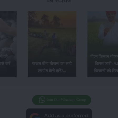
वेब स्टोरीज
र सरकार
ये की
पीएम किसान योजना
से करें
फसल बीमा योजना का सही
किस्त जारी: 9.
उपयोग कैसे करें?...
किसानों को मिल
Join Our Whatsapp Group