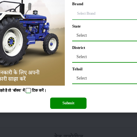
Brand
 करोड़ टन या इससे भी अधिक के शिपमेंट को मंजूरी देगा। पिछले साल 72 लाख टन के निर्यात
State
Select
District
ोर्ट्स
में सबसे ज्यादा गेहूं का भंडार फंसा है। इन दोनों बंदरगाहों पर करीब 13 लाख टन से अधिक ग
ा इसलिए, क्योंकि बंदरगाहों पर गेहूं खुले में था। बारिश की चपेट में यह कभी भी आ सकता 
Select
पत के लिए ले जाना संभव नहीं था। इससे व्यापारियों को लोडिंग और यातायात लागत के कारण और 
Tehsil
Select
 है तो 'बॉक्स' में
टिक
करें।
Submit
दिया है। जिससे बंदरगाहों पड़े गेहूं को लेकर व्यापारियों के माथे पर चिंता की लकीरें साफ दिखाई 