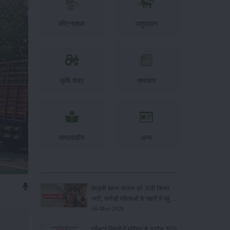
कीटनाशक
पशुपालन
कृषि यंत्र
समाचार
सम्पादकीय
अन्य
लाड़ली बहना योजना की 36वीं किस्त
जारी, करोड़ों महिलाओं के खातों में पहुंचे
1500 रुपये
16-May-2026
ट्रैक्टर बिक्री में महिंद्रा ने अप्रैल 2026