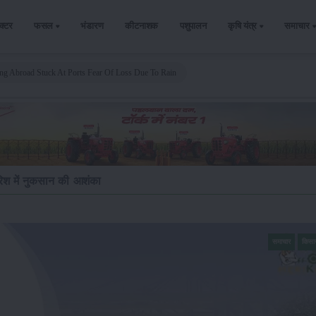
ैक्टर
फसल
भंडारण
कीटनाशक
पशुपालन
कृषि यंत्र
समाचार
g Abroad Stuck At Ports Fear Of Loss Due To Rain
ारिश में नुकसान की आशंका
समाचार
किसा