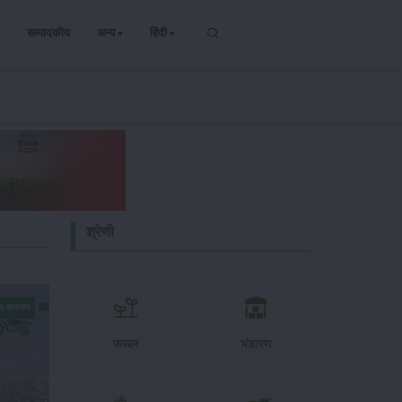
सम्पादकीय
अन्य
हिंदी
श्रेणी
न-समाचार
फसल
भंडारण