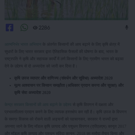
2286
आत्‍मनिर्भर भारत अभियान
के अंतर्गत किसानों की आय बढ़ाने के लिए कृषि क्षेत्र में
सुधारों के लिए भारत सरकार द्वारा ऐतिहासिक फैसलों की घोषणा के बाद, भारत के
राष्ट्रपति ने कृषि और सहायक कार्यों में लगे किसानों के लिए ग्रामीण भारत को बढ़ावा
देने के उद्देश्‍य से दो अध्‍यादेश को जारी कर दिया है।
कृषि
उपज
व्
यापार
और
वाणिज्
य
(
संवर्धन
और
सुविधा
)
अध्
यादेश
2020
मूल्
य
आश्
वासन
पर
किसान
समझौता
(
अधिकार
प्रदान
करना
और
सुरक्षा
)
और
कृषि
सेवा
अध्
यादेश
2020
केन्‍द्र सरकार किसानों की आय बढ़ाने के उद्देश्य
से कृषि विपणन में दक्षता और
प्रभावशीलता प्रदान करने के लिए व्यापक हस्तक्षेप कर रही है। कृषि उपज के विपणन
के समग्र विकास को रोकने वाली अड़चनों को पहचानकर, सरकार ने राज्‍यों द्वारा
अपनाए जाने के लिए मॉडल कृषि उत्पाद और पशुधन विपणन (एपीएलएम) कानून 2017
और मॉडल कृषि उत्पाद और पशुधन संविदा कानून, 2018 का मसौदा तैयार किया और