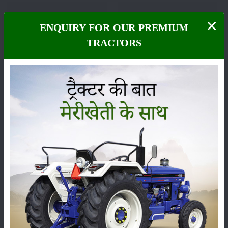
ENQUIRY FOR OUR PREMIUM
फसल
भंडारण
TRACTORS
कीटनाशक
पशुपालन
कृषि यंत्र
समाचार
सम्पादकीय
अन्य