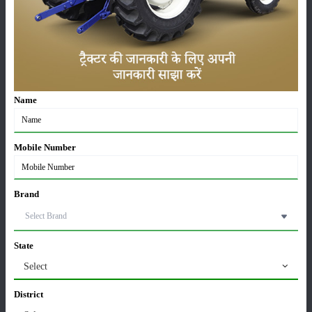
लाड़ली बहना योजना की 36वीं किस्त जारी, करोड़ों महिलाओं के
खातों में पहुंचे 1500 रुपये
16-May-2026
ट्रैक्टर बिक्री में महिंद्रा ने अप्रैल 2026 में दर्ज की 20% से
Name
अधिक वृद्धि
01-May-2026
Mobile Number
Sonalika Tractors Achieves Record Sales of 1,80,504
Units in FY’26
02-Apr-2026
Brand
मसूर की एमएसपी खरीद पर सरकार से मिली मंजूरी: किसानों को
मिली बड़ी राहत
State
28-Mar-2026
Select
पूसा कृषि विज्ञान मेला 2026: 25–27 फरवरी को आयोजन
District
24-Feb-2026