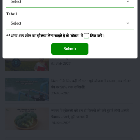
Select
Tehsil
किसान क्रेडिट कार्ड (KCC) में बड़े सुधार की तैयारी: RBI की
Select
नई पहल से किसानों को मिलेगा फायदा
13-Feb-2026
**अगर आप लोन पर ट्रैक्टर लेना चाहते है तो 'बॉक्स' में
टिक
करें।
Submit
Budget 2026: ‘भारत विस्तार’ से कृषि में डिजिटल और AI
क्रांति की शुरुआत
01-Feb-2026
किसानों के लिए बड़ी सौगात: सूर्य योजना में बदलाव, अब सोलर
पंप पर 90% तक सब्सिडी!
23-Nov-2025
नवंबर में ब्रोकली की इन दो किस्मो की करें बुवाई होगी अच्छी
पैदावार - जानें, पूरी जानकारी
18-Nov-2025