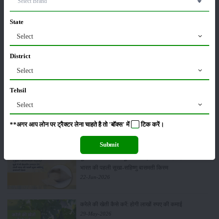
कीटनाशक
पशुपालन
State
Select
District
कृषि यंत्र
समाचार
Select
Tehsil
Select
सम्पादकीय
अन्य
**अगर आप लोन पर ट्रैक्टर लेना चाहते है तो 'बॉक्स' में
टिक
करें।
Submit
पूसा बासमती 1882: सूखे में भी बेहतरीन उत्पादन देने वाली
भारत की पहली सूखा-सहिष्णु बासमती किस्म
22-Jun-2026
करेले की खेती कैसे करें: होगी लाखों रुपए की कमाई
29-May-2026