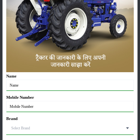
संजय अग्रवाल के हस्ताक्षर वाली एक चिटठी मिली है। इस चिटठी में यह बताया गया है
कि सरकार ने किसान संगठनों की पांंच प्रमुख मांगों पर अपनी सहमति जताई है। ये मांगे
इस प्रकार हैं:-
एमएसपी के बारे में केन्द्र सरकार ने आश्वासन दिया है कि वह इस मुद्दे पर एक
किसान कमेटी बनाएगी, जिसमें संयुक्त किसानमोर्चा के प्रतिनिधिलिये जायेंगे,
जिन फसलों पर एमएसपी मिल रहा है वो जारी रहेगा।
किसानों के मुकदमें होंगे वापस, इस मुद्दे पर यूपी, उत्तरखंड और हरियाणा की
सरकार ने किसानों पर दर्ज मुकदमों को वापस लिये जाने पर सहमति जताई है।
इसके अलावा दिल्ली, रेलवे और अन्य प्रदेश भी किसानों पर दर्ज मुकदमें वापस
लेंगे।
Name
यूपी और
हरियाणा सरकार
में भी इस बात पर सहमति बन गयी है कि जिस प्रकार
पंजाब किसानों को पांच लाख रुपये का मुआवजा देती है उसी प्रकार इन दोनों
राज्यों की सरकार भी मुआवजा देंगी।
Mobile Number
किसानों के बिजली के बिल पर भी विचार किया जायेगा। किसानों को प्रभावित
करने वाले प्रावधानों पर पहले सभी पक्षों के साथ चर्चा की जायेगी और उसके बाद
किसान मोचा से वार्ता करके ही संसद में बिल पेश किया जायेगा।
Brand
पराली को जलाने के मामले में केन्द्र सरकार ने जो कानून पारित किये हें, उसकी
धारा 14 और 15 में आपराधिक जिम्मेदारी से किसानों को मुक्त किया जायेगा।