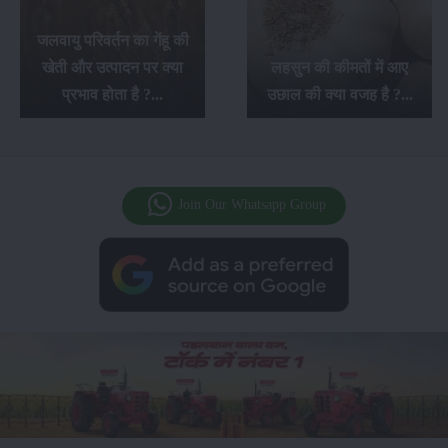
जलवायु परिवर्तन का गेंहू की
खेती और उत्पादन पर क्या
लहसुन की कीमतों में आए
प्रभाव होता है ?...
उछाल की क्या वजह है ?...
Join Our Whatsapp Group