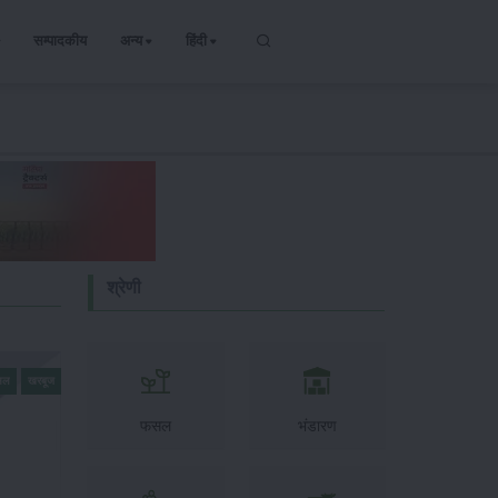
सम्पादकीय
अन्य
हिंदी
श्रेणी
सल
खरबूज
फसल
भंडारण