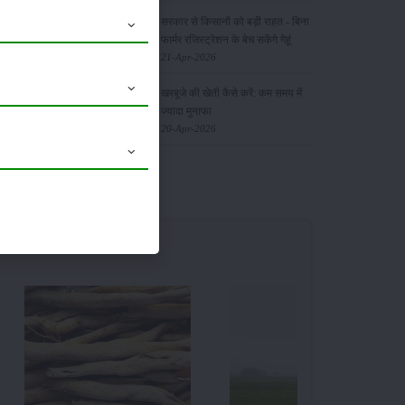
सरकार से किसानों को बड़ी राहत - बिना
ान में
फार्मर रजिस्ट्रेशन के बेच सकेंगे गेहूं
बारी किंग
21-Apr-2026
ई थी। इसका
खरबूजे की खेती कैसे करें: कम समय में
ज्यादा मुनाफा
20-Apr-2026
ी,फोस्फोरस,
ेलन से ना