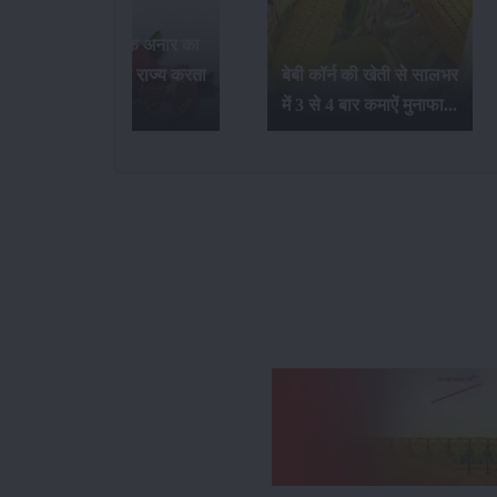
भारत में सर्वाधिक अनार का
उत्पादन कौन-सा राज्य करता
बेबी कॉर्न की खेती से सालभर
है...
में 3 से 4 बार कमाऐं मुनाफा...