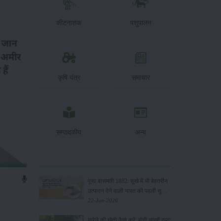
कीटनाशक
पशुपालन
कृषि यंत्र
समाचार
सम्पादकीय
अन्य
पूसा बासमती 1882: सूखे में भी बेहतरीन
उत्पादन देने वाली भारत की पहली सूखा-
सहिष्णु बासमती किस्म
22-Jun-2026
करेले की खेती कैसे करें: होगी लाखों रुपए