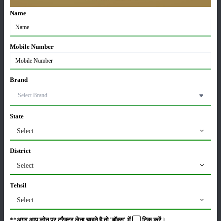
21-May-2026
Name
ग्वार की खेती कैसे करें: जानें खेती का सही समय और उन्नत
Mobile Number
किस्में
17-May-2026
Brand
हींग की खेती कैसे करें: होंगी लाखों रुपए की कमाई
06-May-2026
State
Select
बंजर जमीन में अश्वगंधा की खेती कैसे करें: सही तरीका, समय
और उन्नत तकनीकें
District
03-May-2026
Select
Tehsil
आधुनिक तकनीक से चीकू की खेती कैसे करें: जानें पूरी
जानकारी
Select
27-Apr-2026
**अगर आप लोन पर ट्रैक्टर लेना चाहते है तो 'बॉक्स' में
टिक
करें।