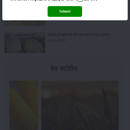
सरकार से किसानों को बड़ी राहत - बिना फार्मर रजिस्ट्रेशन के
Submit
बेच सकेंगे गेहूं
21-Apr-2026
खरबूजे की खेती कैसे करें: कम समय में ज्यादा मुनाफा
20-Apr-2026
वेब स्टोरीज