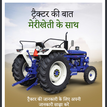
कृषि यंत्र
समाचार
सम्पादकीय
अन्य
पूसा बासमती 1882: सूखे में भी बेहतरीन उत्पादन देने वाली
भारत की पहली सूखा-सहिष्णु बासमती किस्म
22-Jun-2026
करेले की खेती कैसे करें: होगी लाखों रुपए की कमाई
29-May-2026
सीताफल की खेती कैसे करें: होगी लाखों रुपए की कमाई