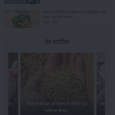
नवंबर में ब्रोकली की इन दो किस्मो की करें बुवाई होगी अच्छी
पैदावार - जानें, पूरी जानकारी
18-Nov-2025
वेब स्टोरीज
िलेगा 100
मशरूम की खेती पर सरकार की 10 लाख रुपये
की सब्सिडी: जानिए कैसे करें आवेदन...
फसल बीम