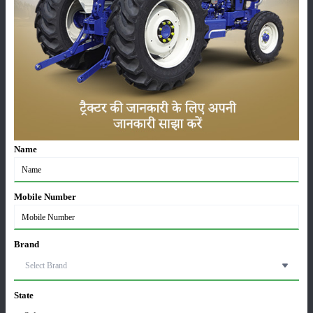
सम्पादकीय
अन्य
लाड़ली बहना योजना की 36वीं किस्त जारी, करोड़ों महिलाओं के
खातों में पहुंचे 1500 रुपये
Name
16-May-2026
ट्रैक्टर बिक्री में महिंद्रा ने अप्रैल 2026 में दर्ज की 20% से
Mobile Number
अधिक वृद्धि
01-May-2026
Brand
Sonalika Tractors Achieves Record Sales of 1,80,504
Units in FY’26
02-Apr-2026
State