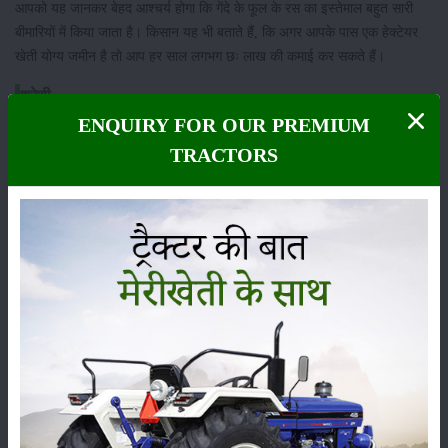
आपको यह जानकर बेहद आश्चर्य होगा कि गेंदे के फूल के रस का इस्तेमाल बहुत सारी
बीमारियों में किया जाता है। किसान यह भी बताते हैं, कि अगर आपके पास एक हेक्टेयर
खेती योग्य जमीन है तो आप हर साल लगभग छः लाख की कमाई कर सकते हैं।
श्रेणी
ENQUIRY FOR OUR PREMIUM
TRACTORS
फसल
भंडारण
कीटनाशक
पशुपालन
कृषि यंत्र
समाचार