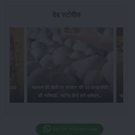
वेब स्टोरीज
िलेगा 100
मशरूम की खेती पर सरकार की 10 लाख रुपये
की सब्सिडी: जानिए कैसे करें आवेदन...
फसल बीम
Join Our Whatsapp Group