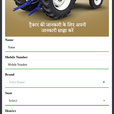
लाड़ली बहना योजना की 36वीं किस्त जारी, करोड़ों महिलाओं के
खातों में पहुंचे 1500 रुपये
16-May-2026
Name
ट्रैक्टर बिक्री में महिंद्रा ने अप्रैल 2026 में दर्ज की 20% से
अधिक वृद्धि
01-May-2026
Mobile Number
Sonalika Tractors Achieves Record Sales of 1,80,504
Units in FY’26
Brand
02-Apr-2026
मसूर की एमएसपी खरीद पर सरकार से मिली मंजूरी: किसानों को
State
मिली बड़ी राहत
Select
28-Mar-2026
District