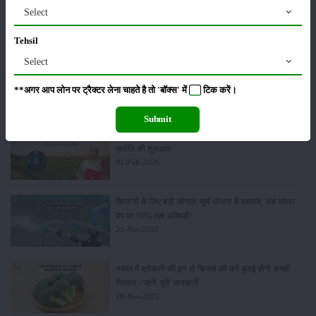
पूसा कृषि विज्ञान मेला 2026: 25–27 फरवरी को आयोजन
Select
24-Feb-2026
Tehsil
Select
किसान क्रेडिट कार्ड (KCC) में बड़े सुधार की तैयारी: RBI की
नई पहल से किसानों को मिलेगा फायदा
**अगर आप लोन पर ट्रैक्टर लेना चाहते है तो 'बॉक्स' में
टिक
करें।
13-Feb-2026
Submit
Budget 2026: ‘भारत विस्तार’ से कृषि में डिजिटल और AI
क्रांति की शुरुआत
01-Feb-2026
किसानों के लिए बड़ी सौगात: सूर्य योजना में बदलाव, अब सोलर
पंप पर 90% तक सब्सिडी!
23-Nov-2025
नवंबर में ब्रोकली की इन दो किस्मो की करें बुवाई होगी अच्छी
पैदावार - जानें, पूरी जानकारी
18-Nov-2025