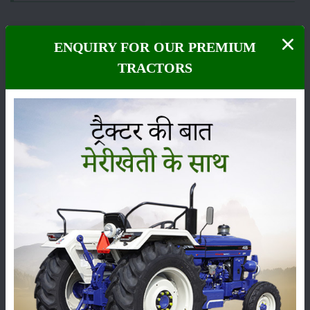
ENQUIRY FOR OUR PREMIUM
TRACTORS
फसल
भंडारण
कीटनाशक
पशुपालन
कृषि यंत्र
समाचार
सम्पादकीय
अन्य