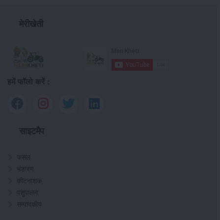
मेरीखेती
हमें फॉलो करें :
साइटमैप
फसल
भंडारण
कीटनाशक
पशुपालन
सम्पादकीय