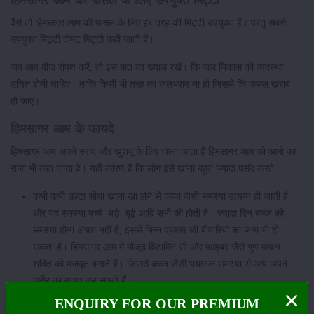
हिमसागर आम की फसल के लिए उपयुक्त मिट्टी
वैसे तो हिमसागर आम की फसल के लिए हर तरह की मिट्टी उपयुक्त हैं। परंतु सबसे
उपयुक्त मिट्टी दोमट मिट्टी कही जाती हैं।
जब आप बीज रोपण करें, तो इस बात का ख्याल रखें। कि जल निकास की व्यवस्था
उचित होनी चाहिए। ताकि किसी भी तरह का जलभराव ना हो जिससे कि फसल खराब
हो जाए।
हिमसागर आम के फायदे
हिमसागर आम अपने स्वाद और खुशबू के लिए जाना जाता हैं हिमसागर आम को आमो का
राजा भी कहा जाता है। यही कारण है कि लोग इसे खाना बहुत ज्यादा पसंद करते।
कभी कभी उल्टा सीधा खाना खा लेने से कब्ज जैसी समस्या उत्पन्न हो जाती है।
और यह समस्या बच्चे, बड़े, बूढ़े आदि सभी को होती है। ज्यादा दिन कब्ज की
समस्या होना अच्छा नहीं है, इससे भिन्न प्रकार की बीमारियों का जन्म भी हो
सकता है। हिमसागर आम में मौजूद विटामिन सी और फाइबर जैसे गुण पाचन
शक्ति को मजबूत बनाते हैं। जिससे कब्ज जैसी भयानक समस्या से आप अपने
शरीर का बचाव कर सकते हैं।
जब गर्मी का मौसम आता है तो खूब तेज धूप और साथ ही साथ भयानक लू चलती
ENQUIRY FOR OUR PREMIUM