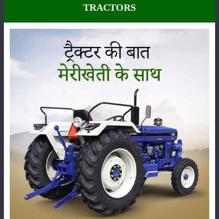
हैं। जिसकी वजह से व्यक्तियों को तेज बुखार या फिर सरदर्द जैसी विभिन्न
TRACTORS
प्रकार की समस्या उत्पन्न हो जाती हैं। कभी-कभी लू के चपेट में आ जाने से
मृत्यु भी हो जाती है। ऐसी स्थिति में आपको कच्चे हिमसागर आम का पना बनाकर
सेवन करना चाहिए जिससे आप अपने शरीर का बचाव करें।
आंखों की रोशनी समय के साथ कम होती रहती है। परंतु यदि आप रोजाना आम
का सेवन करते हैं तो आपकी आंखों की रोशनी बढ़ती है। हिमसागर आम में मौजूद
विटामिन ए की भरपूर मात्रा होती है। जिससे हमारी आंखों की रोशनी में और
बढ़ोतरी होती है इसीलिए आप लगातार हिमसागर आम का सेवन करें।
हड्डियों को मजबूत बनाना बेहद ही जरूरी होता है। परंतु हमारे शरीर को उस
प्रकार का आहार नहीं मिल पाता जिस प्रकार से हमारे शरीर को जरूरत होती
है। हिमसागर आम में भरपूर मात्रा में आयरन मौजूद होता है, जो हमारी हड्डियों
को मजबूत बनाता है।
हिमसागर आम में एंटीकैंसर जैसे आवश्यक गुण होते हैं जो विभिन्न विभिन्न प्रकार
के कैंसर से शरीर का बचाव करते हैं।
हिमसागर आम पथरी के रोगियों के लिए बहुत उपयोगी होता है। क्योंकि इसमें
विटामिन बी मौजूद होता हैं जिससे पथरी की समस्या दूर हो जाती है।
हिमसागर आम में मौजूद फाइबर से हमारे शरीर का वजन सामान्य रहता है। तथा
बालों के लिए भी बहुत ही उपयोगी होता है, हृदय स्वस्थ रहता है।
हिमसागर आम में मौजूद एंटी-अस्थमैटिक गुण से दमा जैसे रोगों से भी बचाव होता