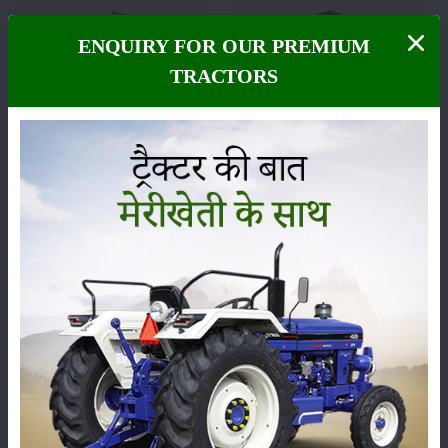
ENQUIRY FOR OUR PREMIUM
फसल
भंडारण
TRACTORS
कीटनाशक
पशुपालन
कृषि यंत्र
समाचार
सम्पादकीय
अन्य