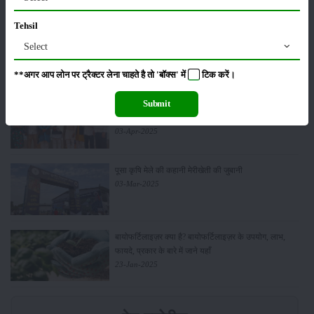
Tehsil
कर्ज लेकर घाटे की खेती: किसानों के लिए विनाशकारी चक्र
Select
08-Apr-2025
**अगर आप लोन पर ट्रैक्टर लेना चाहते है तो 'बॉक्स' में
टिक
करें।
Submit
मेरीखेती द्वारा आयोजित मार्च की किसान पंचायत में नवीनतम
कृषि तकनीकों पर हुई चर्चा
03-Apr-2025
पूसा कृषि मेले की कहानी मेरीखेती की जुबानी
03-Mar-2025
बायोफर्टिलाइज़र क्या है? बायोफर्टिलाइज़र के उपयोग, लाभ,
फायदे, प्रकार के बारे में जाने यहाँ
23-Jan-2025