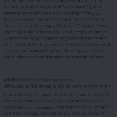
दिल्ली का प्रदुषण चरम सीमा पर रहता है, क्योंकि वहां गाँव की अपेक्षा में पेड़ों की संख्या
बेहद कम है। इसलिए दिल्ली में प्रदुषण एवं गर्मी देहात से अधिक होती है, इन सब
समस्याओं को देखते हुए सौमिक दास ने अपने ही घर में बोन्साई पेनजिंग
(Bonsai
Penjing)
के हजारों पेड़ उगाकर कीर्तिमान स्थापित किया है। उनके पेड़ों की बिक्री
३५ लाख रुपये तक की सीमा तक पंहुच चुकी है, जिसमे उन्होंने खुद के घर में २००० के
करीब बोनसाई और पेंजिंग के पेड़ उगा रखे हैं। बतादें की बोनसाई के वृक्ष तापमान को
१० डिग्री तक कम कर देते हैं, एवं वातावरण को शुद्ध रखने में काफी मददगार साबित
होते हैं। पेड़ पौधे ऑक्सीजन के मुख्य स्त्रोत होते हैं, जो कार्बन डाई ऑक्साइड को खुद
संचय करके हमको प्राणवायु देते हैं, इसलिए जनजीवन को स्वस्थ्य बनाने के लिए
वृक्षारोपण
अधिक मात्रा में करना एवं पेड़ पौधों का संरक्षण करना बेहद आवश्यक है।
ये भी पढ़ें:
वैज्ञानिक विधि से करें बेहतर पौधशाला प्रबंधन
सौमिक दास को कैसे बोनसाई के पेड़ों को लगाने का विचार आया ?
बोनसाई का पेड़ घरों की शोभा बढ़ाता है, जिसको विदेशों में ज्यादातर लोग अपने घरों के
अंदर लगाते हैं। सौमिक दास ने बोनजाई के पेड़ को सर्वप्रथम दिल्ली के
तालकटोरा
स्टेडियम
(Talkatora Indoor Stadium)
में एक मैच के दौरान देखा था। बोनजाई के
पेड़ ने सौमिक दास को बहुत आकर्षित किया जिससे प्रभावित होकर सौमिक दास ने