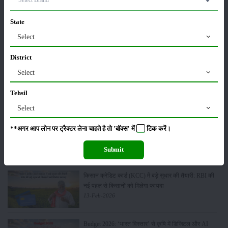
01-May-2026
State
Sonalika Tractors Achieves Record Sales of 1,80,504
Select
Units in FY’26
02-Apr-2026
District
Select
मसूर की एमएसपी खरीद पर सरकार से मिली मंजूरी: किसानों को
मिली बड़ी राहत
Tehsil
28-Mar-2026
Select
पूसा कृषि विज्ञान मेला 2026: 25–27 फरवरी को आयोजन
**अगर आप लोन पर ट्रैक्टर लेना चाहते है तो 'बॉक्स' में
टिक
करें।
24-Feb-2026
Submit
किसान क्रेडिट कार्ड (KCC) में बड़े सुधार की तैयारी: RBI की
नई पहल से किसानों को मिलेगा फायदा
13-Feb-2026
Budget 2026: ‘भारत विस्तार’ से कृषि में डिजिटल और AI