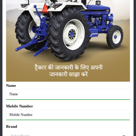
कीटनाशक
पशुपालन
कृषि यंत्र
समाचार
सम्पादकीय
अन्य
Name
लाड़ली बहना योजना की 36वीं किस्त जारी, करोड़ों महिलाओं के
खातों में पहुंचे 1500 रुपये
Mobile Number
16-May-2026
ट्रैक्टर बिक्री में महिंद्रा ने अप्रैल 2026 में दर्ज की 20% से
Brand
अधिक वृद्धि