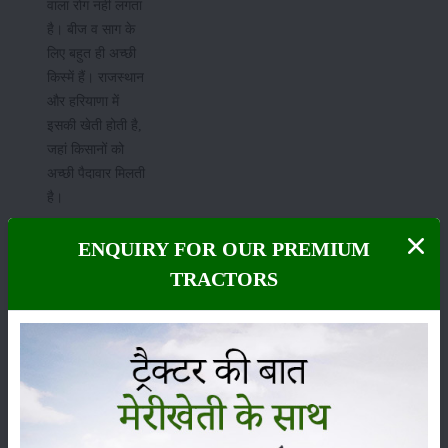
वाला रोग नहीं लगता
है। बीज व साग के
लिए बहुत ही अच्छी
किस्में हैं। राजस्थान
और हरियाणा में
इसकी खेती होती है,
जहां किसानों को
अच्छी पैदावार मिलती
है।
श्रेणी
ENQUIRY FOR OUR PREMIUM
TRACTORS
फसल
भंडारण
कीटनाशक
पशुपालन