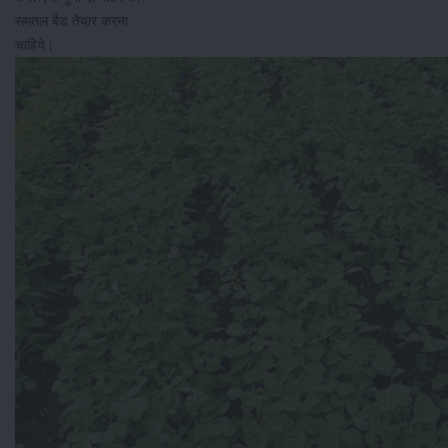
समतल बैड तैयार करना
चाहिये।