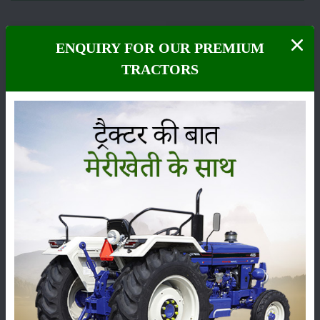
ENQUIRY FOR OUR PREMIUM
TRACTORS
फसल
भंडारण
कीटनाशक
पशुपालन
कृषि यंत्र
समाचार
सम्पादकीय
अन्य