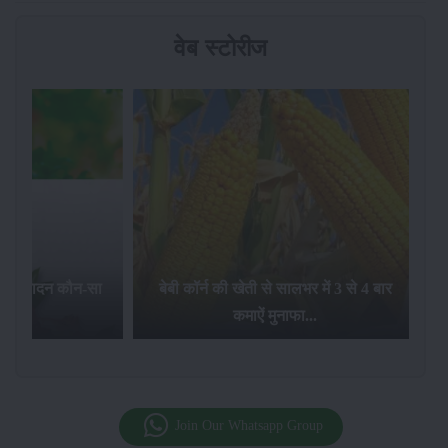
वेब स्टोरीज
का उत्पादन कौन-सा
बेबी कॉर्न की खेती से सालभर में 3 से 4 बार
है...
कमाऐं मुनाफा...
Join Our Whatsapp Group