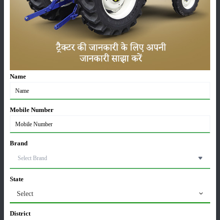
पूसा बासमती 1882: सूखे में भी बेहतरीन उत्पादन देने वाली
भारत की पहली सूखा-सहिष्णु बासमती किस्म
22-Jun-2026
Name
करेले की खेती कैसे करें: होगी लाखों रुपए की कमाई
29-May-2026
Mobile Number
सीताफल की खेती कैसे करें: होगी लाखों रुपए की कमाई
21-May-2026
Brand
ग्वार की खेती कैसे करें: जानें खेती का सही समय और उन्नत
State
किस्में
17-May-2026
Select
District
हींग की खेती कैसे करें: होंगी लाखों रुपए की कमाई