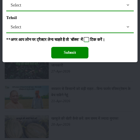
Select
06-May-2026
Tehsil
Select
बंजर जमीन में अश्वगंधा की खेती कैसे करें: सही तरीका, समय
और उन्नत तकनीकें
**अगर आप लोन पर ट्रैक्टर लेना चाहते है तो 'बॉक्स' में
टिक
करें।
03-May-2026
Submit
आधुनिक तकनीक से चीकू की खेती कैसे करें: जानें पूरी
जानकारी
27-Apr-2026
सरकार से किसानों को बड़ी राहत - बिना फार्मर रजिस्ट्रेशन के
बेच सकेंगे गेहूं
21-Apr-2026
खरबूजे की खेती कैसे करें: कम समय में ज्यादा मुनाफा
20-Apr-2026