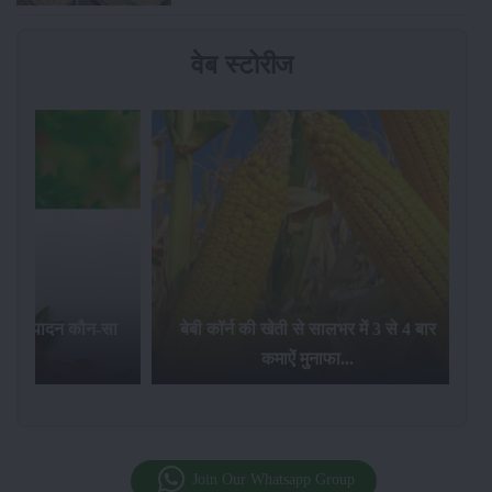
वेब स्टोरीज
 का उत्पादन कौन-सा
बेबी कॉर्न की खेती से सालभर में 3 से 4 बार
 है...
कमाऐं मुनाफा...
Join Our Whatsapp Group