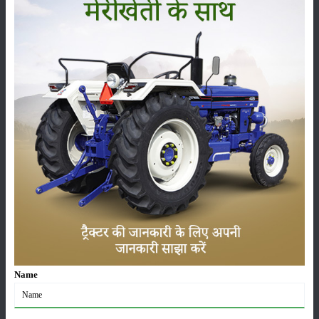
सम्पादकीय
अन्य
पूसा बासमती 1882: सूखे में भी बेहतरीन उत्पादन देने वाली
भारत की पहली सूखा-सहिष्णु बासमती किस्म
22-Jun-2026
करेले की खेती कैसे करें: होगी लाखों रुपए की कमाई
29-May-2026
सीताफल की खेती कैसे करें: होगी लाखों रुपए की कमाई
21-May-2026
ग्वार की खेती कैसे करें: जानें खेती का सही समय और उन्नत
किस्में
Name
17-May-2026