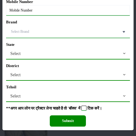
Mobile Number
हींग की खेती कैसे करें: होंगी लाखों रुपए की कमाई
06-May-2026
Brand
बंजर जमीन में अश्वगंधा की खेती कैसे करें: सही तरीका, समय
और उन्नत तकनीकें
03-May-2026
State
Select
आधुनिक तकनीक से चीकू की खेती कैसे करें: जानें पूरी
District
जानकारी
27-Apr-2026
Select
Tehsil
सरकार से किसानों को बड़ी राहत - बिना फार्मर रजिस्ट्रेशन के
Select
बेच सकेंगे गेहूं
21-Apr-2026
**अगर आप लोन पर ट्रैक्टर लेना चाहते है तो 'बॉक्स' में
टिक
करें।
खरबूजे की खेती कैसे करें: कम समय में ज्यादा मुनाफा
Submit
20-Apr-2026