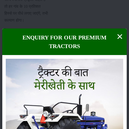
तो हर गांव के 10 प्रतिशत
हिस्से पर पौधे लगाए जाएंगे, तभी
कल्याण होगा।
श्रेणी
ENQUIRY FOR OUR PREMIUM
TRACTORS
फसल
भंडारण
कीटनाशक
पशुपालन
कृषि
समाचार