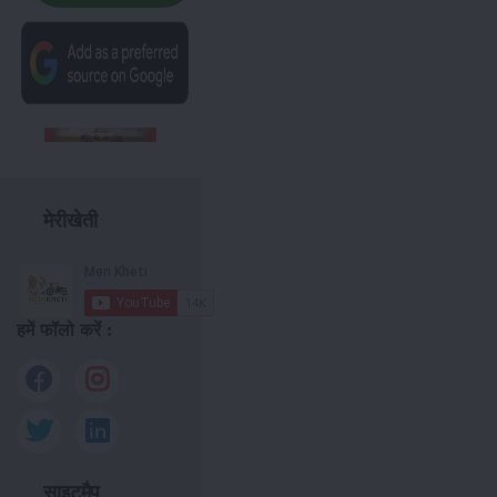
मेरीखेती
हमें फॉलो करें :
साइटमैप