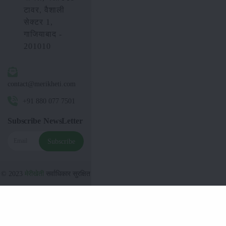
टावर, वैशाली
सेक्टर 1,
गाजियाबाद -
201010
contact@merikheti.com
+91 880 077 7501
Subscribe NewsLetter
Subscribe
© 2023
मेरीखेती
सर्वाधिकार सुरक्षित