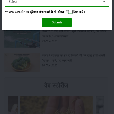
Select
Budget 2026: ‘भारत विस्तार’ से कृषि में डिजिटल और AI
**अगर आप लोन पर ट्रैक्टर लेना चाहते है तो 'बॉक्स' में
टिक
करें।
क्रांति की शुरुआत
01-Feb-2026
Submit
किसानों के लिए बड़ी सौगात: सूर्य योजना में बदलाव, अब सोलर
पंप पर 90% तक सब्सिडी!
23-Nov-2025
नवंबर में ब्रोकली की इन दो किस्मो की करें बुवाई होगी अच्छी
पैदावार - जानें, पूरी जानकारी
18-Nov-2025
वेब स्टोरीज