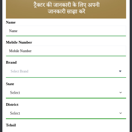
ट्रैक्टर बिक्री में महिंद्रा ने अप्रैल 2026 में दर्ज की 20% से
अधिक वृद्धि
01-May-2026
Name
Sonalika Tractors Achieves Record Sales of 1,80,504
Units in FY’26
02-Apr-2026
Mobile Number
मसूर की एमएसपी खरीद पर सरकार से मिली मंजूरी: किसानों को
Brand
मिली बड़ी राहत
28-Mar-2026
State
पूसा कृषि विज्ञान मेला 2026: 25–27 फरवरी को आयोजन
24-Feb-2026
Select
District
किसान क्रेडिट कार्ड (KCC) में बड़े सुधार की तैयारी: RBI की
Select
नई पहल से किसानों को मिलेगा फायदा
13-Feb-2026
Tehsil