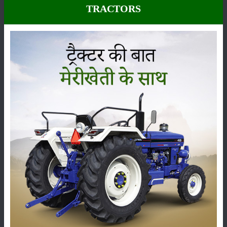
TRACTORS
कीटनाशक
पशुपालन
कृषि यंत्र
समाचार
सम्पादकीय
अन्य
लाड़ली बहना योजना की 36वीं किस्त जारी, करोड़ों महिलाओं के
खातों में पहुंचे 1500 रुपये
16-May-2026