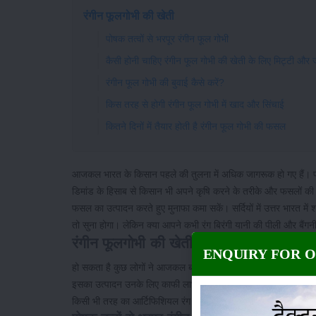
रंगीन फूलगोभी की खेती
पोषक तत्वों से भरपूर रंगीन फूल गोभी
कैसी होनी चाहिए रंगीन फूल गोभी की खेती के लिए मिट्टी और
रंगीन फूल गोभी की बुवाई कैसे करें?
किस तरह से होगी रंगीन फूल गोभी में खाद और सिंचाई
कितने दिनों में तैयार होती है रंगीन फूल गोभी की फसल
आजकल भारत के किसान पहले की तुलना में अधिक जागरूक हो गए हैं।
डिमांड के हिसाब से किसान भी अपने कृषि करने के तरीके और फसलों की कि
फसल का उत्पादन करते हुए मुनाफा कमा सकें। सर्दियों में उत्तर भारत मे
तो सुना होगा। लेकिन क्या आपने कभी रंग बिरंगी यानी की पीली और बैंगनी 
रंगीन फूलगोभी की खेती
ENQUIRY FOR 
हो सकता है कुछ लोगों ने आजकल बाजार में यह
रंग बिरंगी फूल गोभी
देखी 
इसका उत्पादन उनके लिए काफी लाभकारी है। फूलगोभी की कई तरह की किस्म
किसी भी तरह का आर्टिफिशियल रंग नहीं डाला जाता है। बल्कि यह प्राकृत