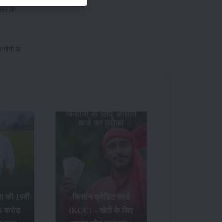
 फसल का
 गोभी के
 की 19वीं
किसान क्रेडिट कार्ड
8 करोड़
(KCC) – खेती के लिए