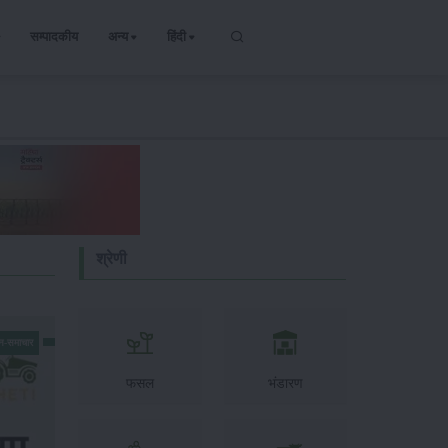
सम्पादकीय
अन्य
हिंदी
श्रेणी
न-समाचार
फसल
भंडारण