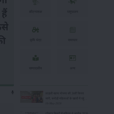
कीटनाशक
पशुपालन
कृषि यंत्र
समाचार
सम्पादकीय
अन्य
लाड़ली बहना योजना की 36वीं किस्त
जारी, करोड़ों महिलाओं के खातों में पहुंचे
1500 रुपये
16-May-2026
ट्रैक्टर बिक्री में महिंद्रा ने अप्रैल 2026