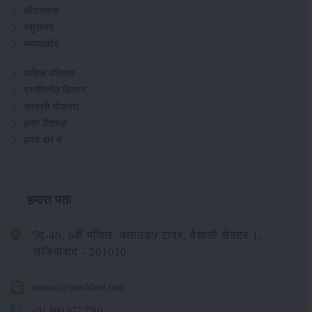
कीटनाशक
पशुपालन
सम्पादकीय
मासिक पत्रिका
प्रगतिशील किसान
सरकारी योजनाएं
हमारे विशेषज्ञ
हमारे बारे में
हमारा पता
5ए-46, 6वीं मंजिल, क्लाउड9 टावर, वैशाली सेक्टर 1,
गाजियाबाद - 201010
contact@merikheti.com
+91 880 077 7501