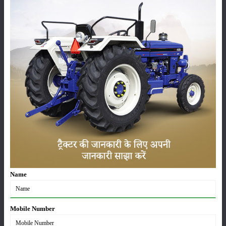
फसल
भंडारण
कीटनाशक
पशुपालन
कृषि यंत्र
समाचार
Name
सम्पादकीय
अन्य
Mobile Number
पूसा बासमती 1882: सूखे में भी बेहतरीन उत्पादन देने वाली