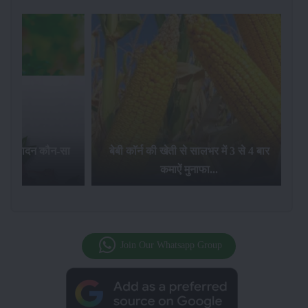
का उत्पादन कौन-सा
बेबी कॉर्न की खेती से सालभर में 3 से 4 बार
है...
कमाऐं मुनाफा...
Join Our Whatsapp Group